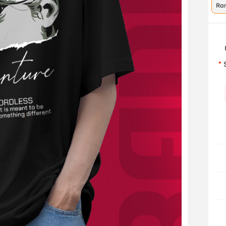
Ra
co