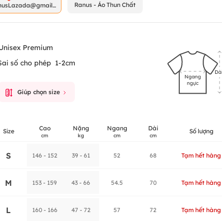
Ranus - Áo Thun Chất
nusLazada@gmail.
m
Unisex Premium
Sai số cho phép
1-2cm
Giúp chọn size
Cao
Nặng
Ngang
Dài
Size
Số lượng
cm
kg
cm
cm
S
146 - 152
39 - 61
52
68
Tạm hết hàng
M
153 - 159
43 - 66
54.5
70
Tạm hết hàng
L
160 - 166
47 - 72
57
72
Tạm hết hàng