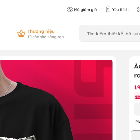
Mã giảm giá
Yêu thích
Thương hiệu
Từ các nhà sáng tạo
Á
r
1
Mu