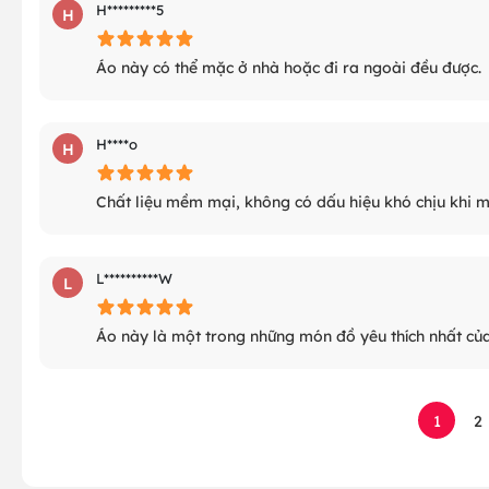
H*********5
H
Áo này có thể mặc ở nhà hoặc đi ra ngoài đều được.
H****o
H
Chất liệu mềm mại, không có dấu hiệu khó chịu khi m
L**********W
L
Áo này là một trong những món đồ yêu thích nhất của
1
2