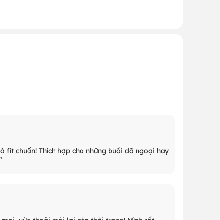
và fit chuẩn! Thích hợp cho những buổi dã ngoại hay
"
mại, vừa thoải mái lại còn thời trang! Mình rất