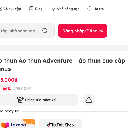
Bộ sưu tập
Blog
Nhà sáng tạo
Hỗ trợ
Đăng nhập/Đăng ký
o thun Áo thun Adventure - áo thun cao cấp
anus
95.000₫
-
66
%
295.000₫
Chỉnh sửa thiết kế
a ngay tại