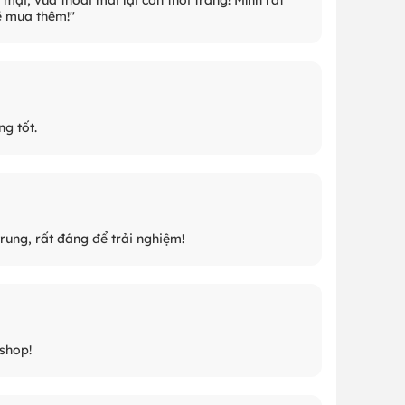
ẽ mua thêm!"
g tốt.
trung, rất đáng để trải nghiệm!
 shop!