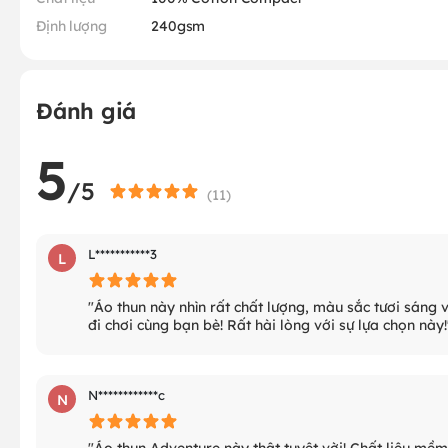
Định lượng
240gsm
Đánh giá
5
/5
(
11
)
L***********3
L
"Áo thun này nhìn rất chất lượng, màu sắc tươi sáng 
đi chơi cùng bạn bè! Rất hài lòng với sự lựa chọn này!
N************c
N
"Áo thun Adventure này thật tuyệt vời! Chất liệu mềm 