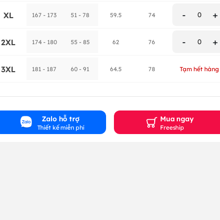
-
+
XL
0
167 - 173
51 - 78
59.5
74
-
+
2XL
0
174 - 180
55 - 85
62
76
3XL
181 - 187
60 - 91
64.5
78
Tạm hết hàng
Zalo hỗ trợ
Mua ngay
Thiết kế miễn phí
Freeship