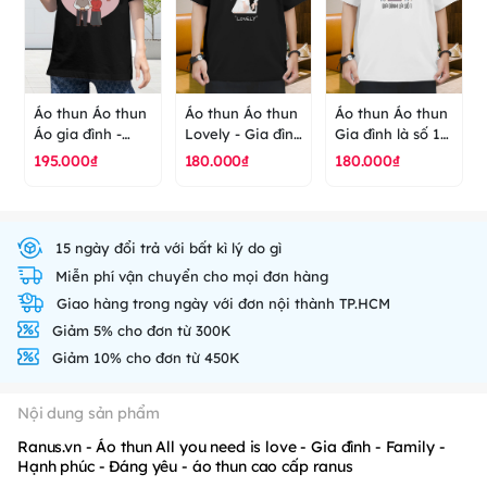
Áo thun Áo thun
Áo thun Áo thun
Áo thun Áo thun
Áo gia đình -
Lovely - Gia đình
Gia đình là số 1 -
older persons -
- Family - Hạnh
Family - Hạnh
195.000₫
180.000₫
180.000₫
ông bà - áo thun
phúc - Đáng yêu
phúc - áo thun
cao cấp ranus
- áo thun cao
cao cấp ranus
cấp ranus
15 ngày đổi trả với bất kì lý do gì
Miễn phí vận chuyển cho mọi đơn hàng
Giao hàng trong ngày với đơn nội thành TP.HCM
Giảm 5% cho đơn từ 300K
Giảm 10% cho đơn từ 450K
Nội dung sản phẩm
Ranus.vn - Áo thun All you need is love - Gia đình - Family -
Hạnh phúc - Đáng yêu - áo thun cao cấp ranus