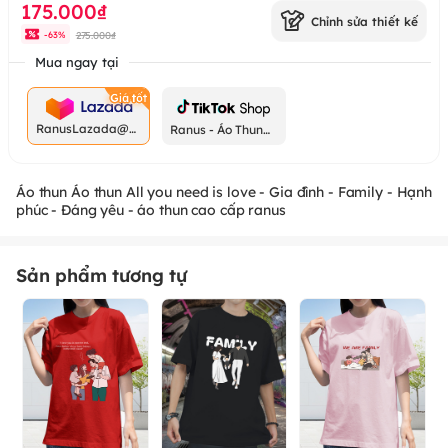
175.000₫
Chỉnh sửa thiết kế
275.000₫
-
63
%
Mua ngay tại
RanusLazada@g
Ranus - Áo Thun
mail.com
Chất
Áo thun Áo thun All you need is love - Gia đình - Family - Hạnh
phúc - Đáng yêu - áo thun cao cấp ranus
Sản phẩm tương tự