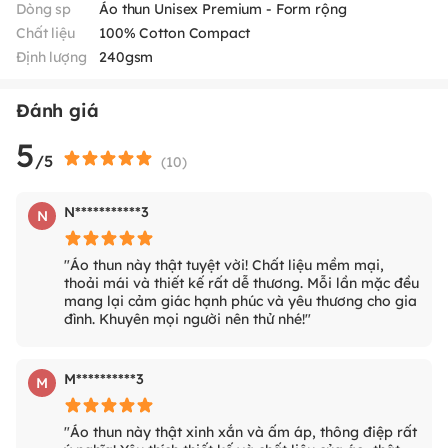
Dòng sp
Áo thun Unisex Premium - Form rộng
Chất liệu
100% Cotton Compact
Định lượng
240gsm
Đánh giá
5
/5
(
10
)
N***********3
N
"Áo thun này thật tuyệt vời! Chất liệu mềm mại,
thoải mái và thiết kế rất dễ thương. Mỗi lần mặc đều
mang lại cảm giác hạnh phúc và yêu thương cho gia
đình. Khuyên mọi người nên thử nhé!"
M**********3
M
"Áo thun này thật xinh xắn và ấm áp, thông điệp rất