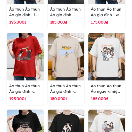
Áo thun Áo thun
Áo thun Áo thun
Áo thun Áo thun
Áo gia đình - i
Áo gia đình -
Áo gia đình - we
love you is not
family - áo thun
are family - áo
195.000₫
185.000₫
175.000₫
the end - áo
cao cấp ranus
thun cao cấp
thun cao cấp
ranus
ranus
Áo thun Áo thun
Áo thun Áo thun
Áo thun Áo thun
Áo gia đình -
Áo gia đình -
Áo ngày kỉ niệm
family - ngày kỉ
beach - biển -
gia đình - gia
195.000₫
180.000₫
185.000₫
niệm - áo thun
áo thun cao cấp
đình - we are
cao cấp ranus
ranus
family - áo thun
cao cấp ranus