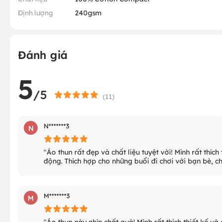
Định lượng
240gsm
Đánh giá
5
/5
(
11
)
N*******3
N
"Áo thun rất đẹp và chất liệu tuyệt vời! Mình rất thí
động. Thích hợp cho những buổi đi chơi với bạn bè, 
M*******3
M
"Áo thun này nhìn chất quá! Mình rất thích thiết kế và