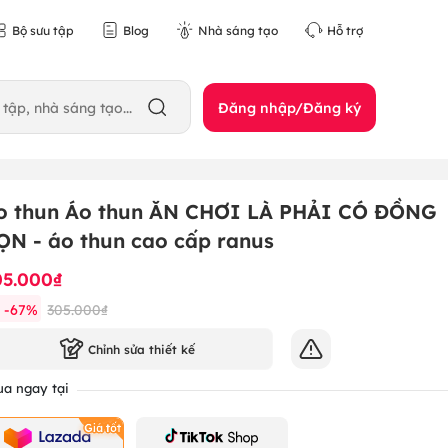
Bộ sưu tập
Blog
Nhà sáng tạo
Hỗ trợ
Đăng nhập/Đăng ký
o thun Áo thun ĂN CHƠI LÀ PHẢI CÓ ĐỒNG
ỌN - áo thun cao cấp ranus
05.000₫
-
67
%
305.000₫
Chỉnh sửa thiết kế
a ngay tại