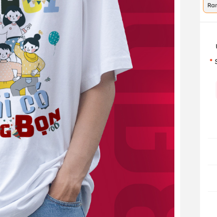
Ra
co