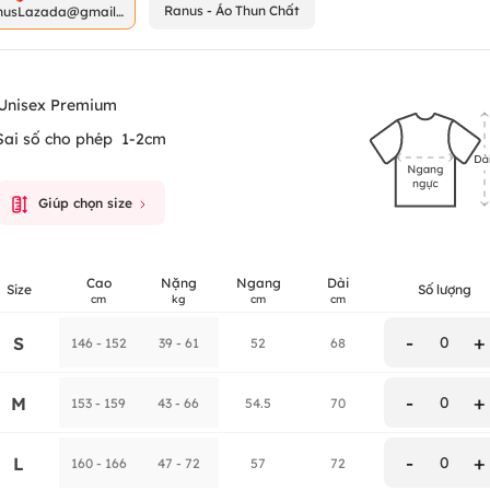
Ranus - Áo Thun Chất
nusLazada@gmail.
m
Unisex Premium
Sai số cho phép
1-2cm
Giúp chọn size
Cao
Nặng
Ngang
Dài
Size
Số lượng
cm
kg
cm
cm
-
+
S
0
146 - 152
39 - 61
52
68
-
+
M
0
153 - 159
43 - 66
54.5
70
-
+
L
0
160 - 166
47 - 72
57
72