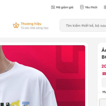
Mã giảm giá
Yêu thích
Thương hiệu
Từ các nhà sáng tạo
Á
B
2
Mu