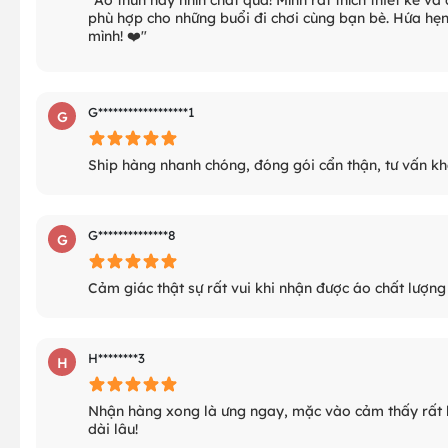
phù hợp cho những buổi đi chơi cùng bạn bè. Hứa hẹn 
mình! ❤️"
G******************1
G
Ship hàng nhanh chóng, đóng gói cẩn thận, tư vấn khá
G**************8
G
Cảm giác thật sự rất vui khi nhận được áo chất lượn
H********3
H
Nhận hàng xong là ưng ngay, mặc vào cảm thấy rất hợp
dài lâu!