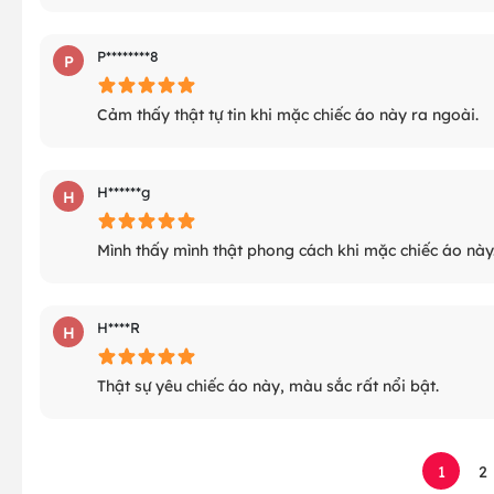
P********8
P
Cảm thấy thật tự tin khi mặc chiếc áo này ra ngoài.
H******g
H
Mình thấy mình thật phong cách khi mặc chiếc áo này
H****R
H
Thật sự yêu chiếc áo này, màu sắc rất nổi bật.
1
2