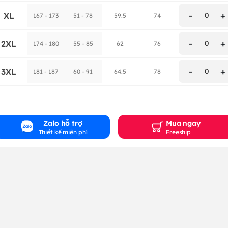
-
+
XL
0
167 - 173
51 - 78
59.5
74
-
+
2XL
0
174 - 180
55 - 85
62
76
-
+
3XL
0
181 - 187
60 - 91
64.5
78
Zalo hỗ trợ
Mua ngay
Thiết kế miễn phí
Freeship