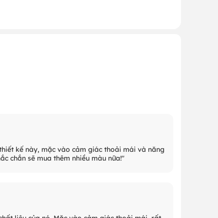
ch thiết kế này, mặc vào cảm giác thoải mái và năng
chắc chắn sẽ mua thêm nhiều màu nữa!"
 chất liệu của nó. Mặc vào cảm giác thoải mái, rất