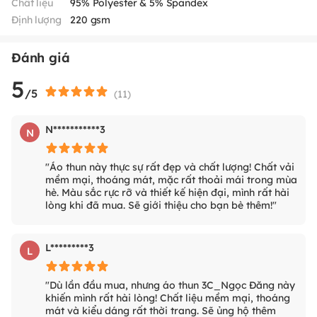
Chất liệu
95% Polyester & 5% Spandex
Định lượng
220 gsm
Đánh giá
5
/5
(
11
)
N***********3
N
"Áo thun này thực sự rất đẹp và chất lượng! Chất vải
mềm mại, thoáng mát, mặc rất thoải mái trong mùa
hè. Màu sắc rực rỡ và thiết kế hiện đại, mình rất hài
lòng khi đã mua. Sẽ giới thiệu cho bạn bè thêm!"
L*********3
L
"Dù lần đầu mua, nhưng áo thun 3C_Ngọc Đăng này
khiến mình rất hài lòng! Chất liệu mềm mại, thoáng
mát và kiểu dáng rất thời trang. Sẽ ủng hộ thêm