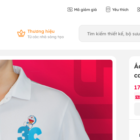
Mã giảm giá
Yêu thích
Thương hiệu
Từ các nhà sáng tạo
Á
c
1