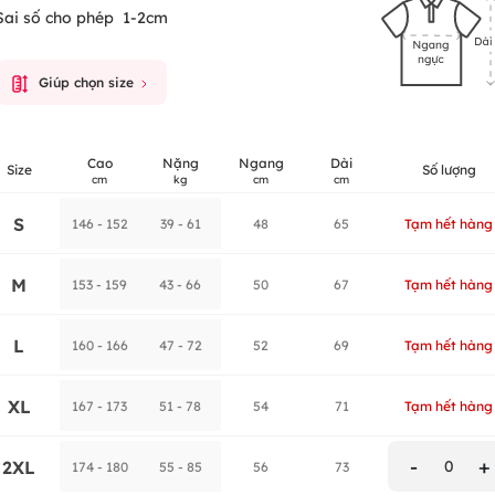
Sai số cho phép
1-2cm
Giúp chọn size
Cao
Nặng
Ngang
Dài
Size
Số lượng
cm
kg
cm
cm
S
146 - 152
39 - 61
48
65
Tạm hết hàng
M
153 - 159
43 - 66
50
67
Tạm hết hàng
L
160 - 166
47 - 72
52
69
Tạm hết hàng
XL
167 - 173
51 - 78
54
71
Tạm hết hàng
-
+
2XL
0
174 - 180
55 - 85
56
73