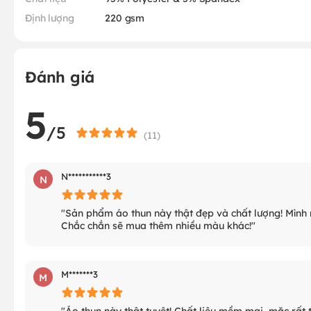
Định lượng
220 gsm
Đánh giá
5
/5
(
11
)
N***********3
N
"Sản phẩm áo thun này thật đẹp và chất lượng! Mình r
Chắc chắn sẽ mua thêm nhiều màu khác!"
M*******3
M
"Áo thun này thật tuyệt! Chất liệu mềm mại, mặc rất t