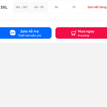
3XL
181 - 187
60 - 92
58
75
Tạm hết hàng
Zalo hỗ trợ
Mua ngay
Thiết kế miễn phí
Freeship