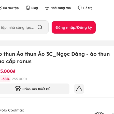
Bộ sưu tập
Blog
Nhà sáng tạo
Hỗ trợ
Đăng nhập/Đăng ký
o thun Áo thun Áo 3C_Ngọc Đăng - áo thun
ao cấp ranus
75.000₫
-
68
%
255.000₫
Chỉnh sửa thiết kế
Polo Coolmax