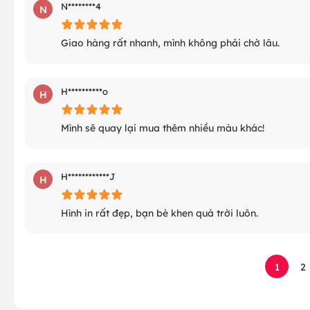
N********4
N
Giao hàng rất nhanh, mình không phải chờ lâu.
H**********o
H
Mình sẽ quay lại mua thêm nhiều màu khác!
H************J
H
Hình in rất đẹp, bạn bè khen quá trời luôn.
1
2