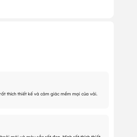
ất thích thiết kế và cảm giác mềm mại của vải.
hoải mái và màu sắc rất đẹp. Mình rất thích thiết