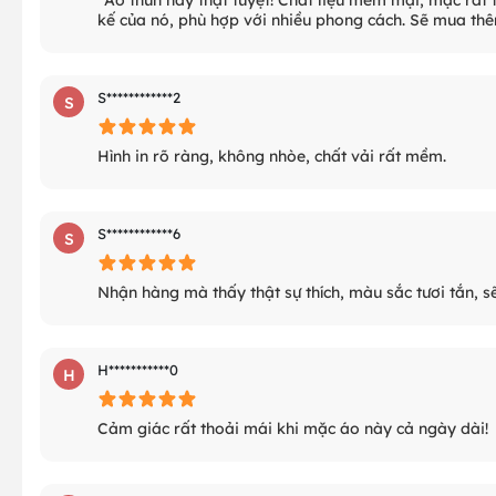
kế của nó, phù hợp với nhiều phong cách. Sẽ mua thê
S************2
S
Hình in rõ ràng, không nhòe, chất vải rất mềm.
S************6
S
Nhận hàng mà thấy thật sự thích, màu sắc tươi tắn, 
H***********0
H
Cảm giác rất thoải mái khi mặc áo này cả ngày dài!