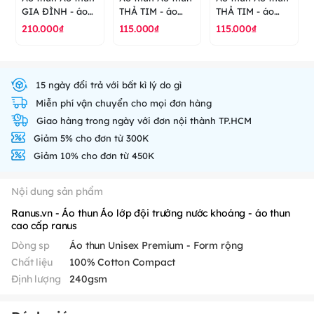
GIA ĐÌNH - áo
THẢ TIM - áo
THẢ TIM - áo
thun cao cấp
thun cao cấp
thun cao cấp
210.000₫
115.000₫
115.000₫
ranus
ranus
ranus
15 ngày đổi trả với bất kì lý do gì
Miễn phí vận chuyển cho mọi đơn hàng
Giao hàng trong ngày với đơn nội thành TP.HCM
Giảm 5% cho đơn từ 300K
Giảm 10% cho đơn từ 450K
Nội dung sản phẩm
Ranus.vn - Áo thun Áo lớp đội trưởng nước khoáng - áo thun
cao cấp ranus
Dòng sp
Áo thun Unisex Premium - Form rộng
Chất liệu
100% Cotton Compact
Định lượng
240gsm