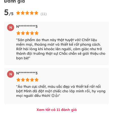
Đánh giá
5
/5
(
11
)
N***********3
N
"Sản phẩm áo thun này thật tuyệt vời! Chất liệu
mềm mại, thoáng mát và thiết kế rất phong cách.
Rất hài lòng khi khoác lên người, cảm giác như trở
thành đội trưởng thật sự! Chắc chắn sẽ giới thiệu cho
bạn bè!"
N***********3
N
"Áo thun cực chất, màu sắc đẹp và thiết kế rất nổi
bật! Mình đã đặt một chiếc cho lớp mình rồi, hy vọng
mọi người đều thích! 😊👍"
Xem tất cả
11
đánh giá