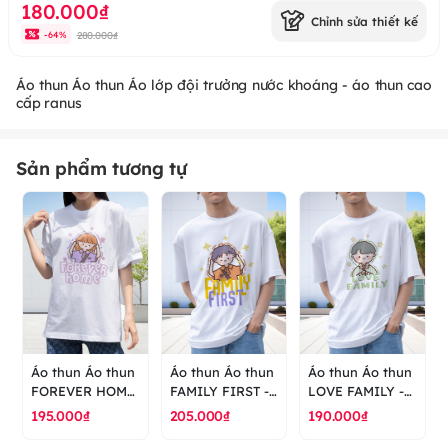
180.000₫
Chỉnh sửa thiết kế
280.000₫
-
64
%
Áo thun Áo thun Áo lớp đội trưởng nước khoáng - áo thun cao
cấp ranus
Sản phẩm tương tự
Áo thun Áo thun
Áo thun Áo thun
Áo thun Áo thun
FOREVER HOME
FAMILY FIRST -
LOVE FAMILY -
- áo thun cao
áo thun cao cấp
áo thun cao cấp
195.000₫
205.000₫
190.000₫
cấp ranus
ranus
ranus