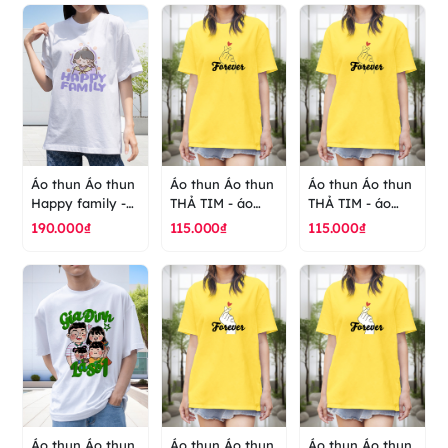
Áo thun Áo thun
Áo thun Áo thun
Áo thun Áo thun
Happy family -
THẢ TIM - áo
THẢ TIM - áo
áo thun cao cấp
thun cao cấp
thun cao cấp
190.000₫
115.000₫
115.000₫
ranus
ranus
ranus
Áo thun Áo thun
Áo thun Áo thun
Áo thun Áo thun