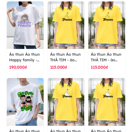
Áo thun Áo thun
Áo thun Áo thun
Áo thun Áo thun
Happy family -
THẢ TIM - áo
THẢ TIM - áo
áo thun cao cấp
thun cao cấp
thun cao cấp
190.000₫
115.000₫
115.000₫
ranus
ranus
ranus
Áo thun Áo thun
Áo thun Áo thun
Áo thun Áo thun