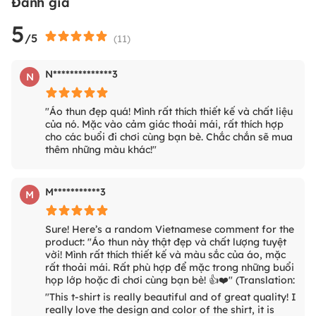
Đánh giá
5
/5
(
11
)
N**************3
N
"Áo thun đẹp quá! Mình rất thích thiết kế và chất liệu
của nó. Mặc vào cảm giác thoải mái, rất thích hợp
cho các buổi đi chơi cùng bạn bè. Chắc chắn sẽ mua
thêm những màu khác!"
M***********3
M
Sure! Here’s a random Vietnamese comment for the
product: "Áo thun này thật đẹp và chất lượng tuyệt
vời! Mình rất thích thiết kế và màu sắc của áo, mặc
rất thoải mái. Rất phù hợp để mặc trong những buổi
họp lớp hoặc đi chơi cùng bạn bè! 👍❤️" (Translation:
"This t-shirt is really beautiful and of great quality! I
really love the design and color of the shirt, it is