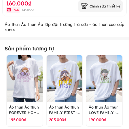
160.000₫
Chỉnh sửa thiết kế
240.000₫
-
66
%
Áo thun Áo thun Áo lớp đội trưởng trà sữa - áo thun cao cấp
ranus
Sản phẩm tương tự
Áo thun Áo thun
Áo thun Áo thun
Áo thun Áo thun
FOREVER HOME
FAMILY FIRST -
LOVE FAMILY -
- áo thun cao
áo thun cao cấp
áo thun cao cấp
195.000₫
205.000₫
190.000₫
cấp ranus
ranus
ranus