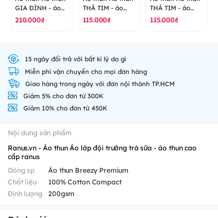
GIA ĐÌNH - áo
THẢ TIM - áo
THẢ TIM - áo
thun cao cấp
thun cao cấp
thun cao cấp
210.000₫
115.000₫
115.000₫
ranus
ranus
ranus
15 ngày đổi trả với bất kì lý do gì
Miễn phí vận chuyển cho mọi đơn hàng
Giao hàng trong ngày với đơn nội thành TP.HCM
Giảm 5% cho đơn từ 300K
Giảm 10% cho đơn từ 450K
Nội dung sản phẩm
Ranus.vn - Áo thun Áo lớp đội trưởng trà sữa - áo thun cao
cấp ranus
Dòng sp
Áo thun Breezy Premium
Chất liệu
100% Cotton Compact
Định lượng
200gsm