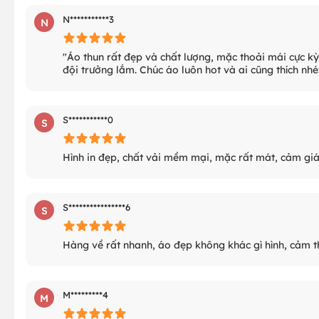
N***********3
N
"Áo thun rất đẹp và chất lượng, mặc thoải mái cực kỳ! 
đội trưởng lắm. Chúc áo luôn hot và ai cũng thích nhé
S***********0
S
Hình in đẹp, chất vải mềm mại, mặc rất mát, cảm giá
S****************6
S
Hàng về rất nhanh, áo đẹp không khác gì hình, cảm t
M*********4
M