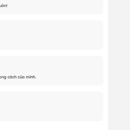
uôn!
ong cách của mình.