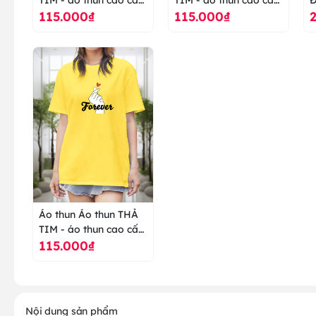
115.000₫
115.000₫
ranus
ranus
c
Áo thun Áo thun THẢ
TIM - áo thun cao cấp
115.000₫
ranus
Nội dung sản phẩm