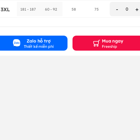
-
+
3XL
0
181 - 187
60 - 92
58
75
Zalo hỗ trợ
Mua ngay
Thiết kế miễn phí
Freeship