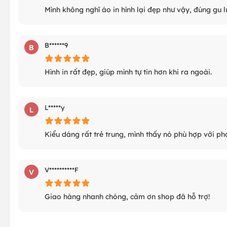
Mình không nghĩ áo in hình lại đẹp như vậy, đúng gu l
B******9
B
Hình in rất đẹp, giúp mình tự tin hơn khi ra ngoài.
L*****y
L
Kiểu dáng rất trẻ trung, mình thấy nó phù hợp với ph
V**********F
V
Giao hàng nhanh chóng, cảm ơn shop đã hỗ trợ!