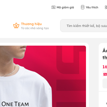
Mã giảm giá
Yêu thích
Thương hiệu
Từ các nhà sáng tạo
Á
t
1