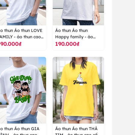
o thun Áo thun LOVE
Áo thun Áo thun
AMILY - áo thun cao
Happy family - áo
190.000₫
190.000₫
ấp ranus
thun cao cấp ranus
o thun Áo thun GIA
Áo thun Áo thun THẢ
H - áo thun cao
TIM - áo thun cao cấp