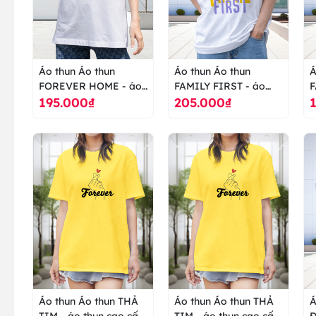
Áo thun Áo thun
Áo thun Áo thun
Á
FOREVER HOME - áo
FAMILY FIRST - áo
F
195.000₫
205.000₫
thun cao cấp ranus
thun cao cấp ranus
c
Áo thun Áo thun THẢ
Áo thun Áo thun THẢ
Á
TIM - áo thun cao cấp
TIM - áo thun cao cấp
ĐÌN