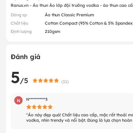
Ranus.vn - Áo thun Áo lớp đội trưởng vodka - áo thun cao c
Dòng sp
Áo thun Classic Premium
Chất liệu
Cotton Compact (95% Cotton & 5% Spandex
Định lượng
210gsm
Đánh giá
5
/5
(
11
)
N***********3
N
"Áo này đẹp quá! Chất liệu cao cấp, mặc rất thoải mái
vodka, nhìn trendy và nổi bật. Đúng là lựa chọn hoàn