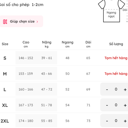
Sai số cho phép
1-2cm
Giúp chọn size
Cao
Nặng
Ngang
Dài
Size
Số lượng
cm
kg
cm
cm
S
146 - 152
39 - 61
48
65
Tạm hết hàng
M
153 - 159
43 - 66
50
67
Tạm hết hàng
-
+
L
0
160 - 166
47 - 72
52
69
-
+
XL
0
167 - 173
51 - 78
54
71
-
+
2XL
0
174 - 180
55 - 85
56
73