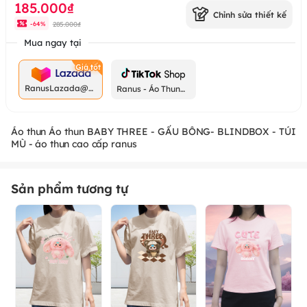
185.000₫
Chỉnh sửa thiết kế
285.000₫
-
64
%
Mua ngay tại
RanusLazada@g
Ranus - Áo Thun
mail.com
Chất
Áo thun Áo thun BABY THREE - GẤU BÔNG- BLINDBOX - TÚI
MÙ - áo thun cao cấp ranus
Sản phẩm tương tự