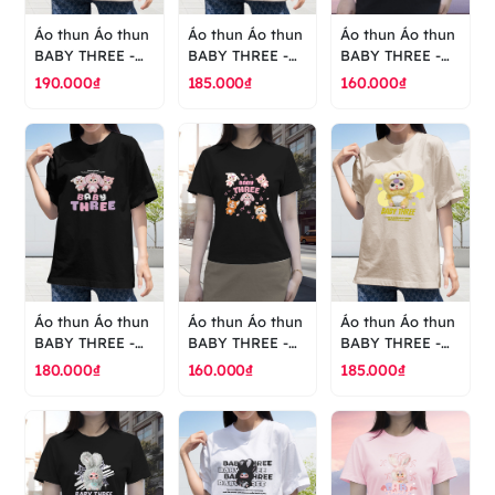
Áo thun Áo thun
Áo thun Áo thun
Áo thun Áo thun
BABY THREE -
BABY THREE -
BABY THREE -
GẤU BÔNG-
GẤU BÔNG-
GẤU BÔNG-
190.000₫
185.000₫
160.000₫
BLINDBOX - TÚI
BLINDBOX - TÚI
BLINDBOX - TÚI
MÙ - áo thun
MÙ - áo thun
MÙ - áo thun
cao cấp ranus
cao cấp ranus
cao cấp ranus
Áo thun Áo thun
Áo thun Áo thun
Áo thun Áo thun
BABY THREE -
BABY THREE -
BABY THREE -
GẤU BÔNG-
GẤU BÔNG-
GẤU BÔNG-
180.000₫
160.000₫
185.000₫
BLINDBOX - TÚI
BLINDBOX - TÚI
BLINDBOX - TÚI
MÙ - áo thun
MÙ - áo thun
MÙ - áo thun
cao cấp ranus
cao cấp ranus
cao cấp ranus