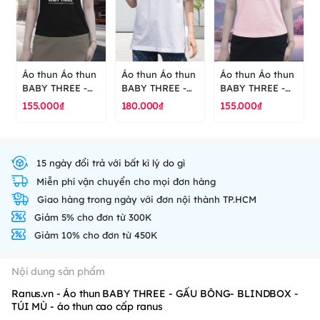
Áo thun Áo thun
Áo thun Áo thun
Áo thun Áo thun
BABY THREE -
BABY THREE -
BABY THREE -
GẤU BÔNG-
GẤU BÔNG-
GẤU BÔNG-
155.000₫
180.000₫
155.000₫
BLINDBOX - TÚI
BLINDBOX - TÚI
BLINDBOX - TÚI
MÙ - áo thun
MÙ - áo thun
MÙ - áo thun
cao cấp ranus
cao cấp ranus
cao cấp ranus
15 ngày đổi trả với bất kì lý do gì
Miễn phí vận chuyển cho mọi đơn hàng
Giao hàng trong ngày với đơn nội thành TP.HCM
Giảm 5% cho đơn từ 300K
Giảm 10% cho đơn từ 450K
Nội dung sản phẩm
Ranus.vn - Áo thun BABY THREE - GẤU BÔNG- BLINDBOX -
TÚI MÙ - áo thun cao cấp ranus