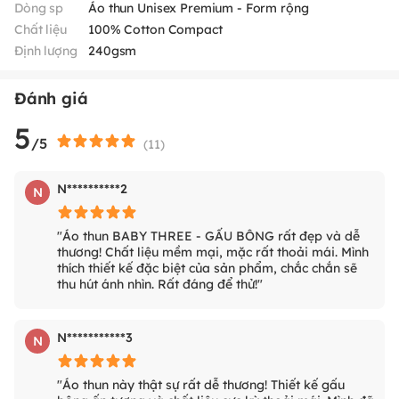
Dòng sp
Áo thun Unisex Premium - Form rộng
Chất liệu
100% Cotton Compact
Định lượng
240gsm
Đánh giá
5
/5
(
11
)
N**********2
N
"Áo thun BABY THREE - GẤU BÔNG rất đẹp và dễ
thương! Chất liệu mềm mại, mặc rất thoải mái. Mình
thích thiết kế đặc biệt của sản phẩm, chắc chắn sẽ
thu hút ánh nhìn. Rất đáng để thử!"
N***********3
N
"Áo thun này thật sự rất dễ thương! Thiết kế gấu