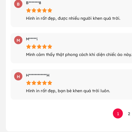
B*******8
B
Hình in rất đẹp, được nhiều người khen quá trời.
M*****i
M
Mình cảm thấy thật phong cách khi diện chiếc áo này.
H************H
H
Hình in rất đẹp, bạn bè khen quá trời luôn.
1
2