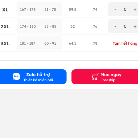
-
+
XL
0
167 - 173
51 - 78
59.5
74
-
+
2XL
0
174 - 180
55 - 85
62
76
3XL
181 - 187
60 - 91
64.5
78
Tạm hết hàng
Zalo hỗ trợ
Mua ngay
Thiết kế miễn phí
Freeship