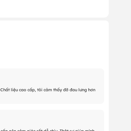
 Chất liệu cao cấp, tôi cảm thấy đỡ đau lưng hơn
cấp nên cảm giác rất dễ chịu. Thật sự giúp mình