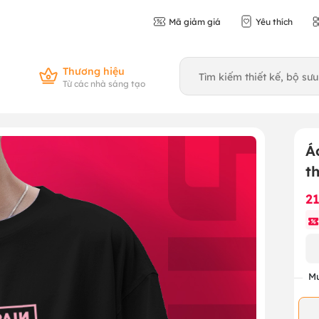
Mã giảm giá
Yêu thích
Thương hiệu
Từ các nhà sáng tạo
Á
t
2
Mu