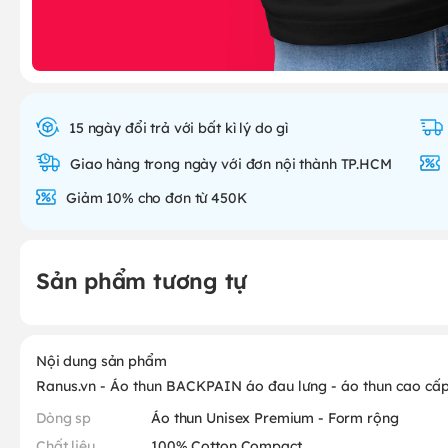
15 ngày đổi trả với bất kì lý do gì
Giao hàng trong ngày với đơn nội thành TP.HCM
Giảm 10% cho đơn từ 450K
Sản phẩm tương tự
Nội dung sản phẩm
Ranus.vn - Áo thun BACKPAIN áo đau lưng - áo thun cao cấ
Dòng sp
Áo thun Unisex Premium - Form rộng
Chất liệu
100% Cotton Compact