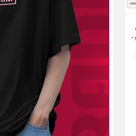
ra
co