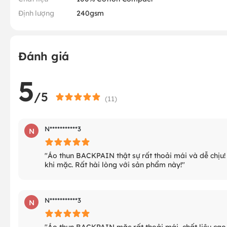
Định lượng
240gsm
Đánh giá
5
/5
(
11
)
N***********3
N
"Áo thun BACKPAIN thật sự rất thoải mái và dễ chịu!
khi mặc. Rất hài lòng với sản phẩm này!"
N***********3
N
"Áo thun BACKPAIN mặc rất thoải mái, chất liệu cao 