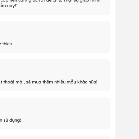
hẩm này!"
thích.
 thoải mái, sẽ mua thêm nhiều mẫu khác nữa!
an sử dụng!