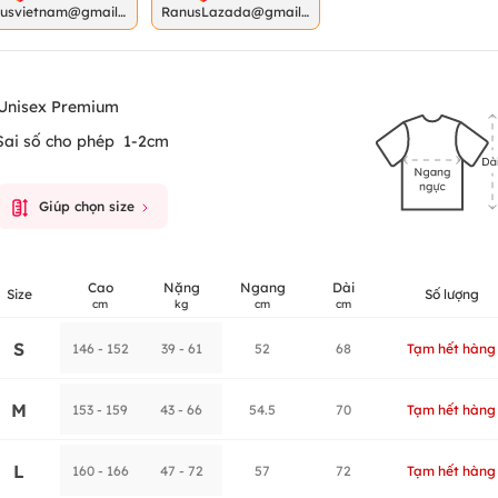
nusvietnam@gmail.
RanusLazada@gmail.
m
com
Unisex Premium
Sai số cho phép
1-2cm
Giúp chọn size
Cao
Nặng
Ngang
Dài
Size
Số lượng
cm
kg
cm
cm
S
146 - 152
39 - 61
52
68
Tạm hết hàng
M
153 - 159
43 - 66
54.5
70
Tạm hết hàng
L
160 - 166
47 - 72
57
72
Tạm hết hàng