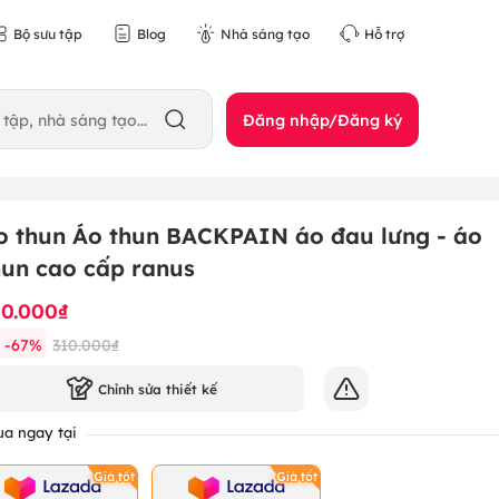
Bộ sưu tập
Blog
Nhà sáng tạo
Hỗ trợ
Đăng nhập/Đăng ký
o thun Áo thun BACKPAIN áo đau lưng - áo
hun cao cấp ranus
10.000₫
-
67
%
310.000₫
Chỉnh sửa thiết kế
a ngay tại