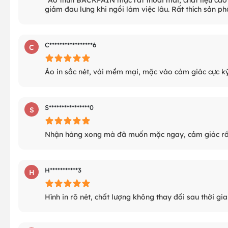
giảm đau lưng khi ngồi làm việc lâu. Rất thích sản p
C*****************6
C
Áo in sắc nét, vải mềm mại, mặc vào cảm giác cực kỳ 
S****************0
S
Nhận hàng xong mà đã muốn mặc ngay, cảm giác rất
H***********3
H
Hình in rõ nét, chất lượng không thay đổi sau thời gi