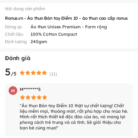
Nội dung sản phẩm
Ranus.vn - Áo thun Bàn tay Điểm 10 - áo thun cao cấp ranus
Dòng sp
Áo thun Unisex Premium - Form rộng
Chất liệu
100% Cotton Compact
Định lượng
240gsm
Đánh giá
5
/5
(
11
)
M********5
M
"Áo thun Bàn tay Điểm 10 thật sự chất lượng! Chất
liệu mềm mại, thoáng mát, rất phù hợp cho mùa hè.
Mình rất thích thiết kế độc đáo của áo, nó mang lại
phong cách trẻ trung và cá tính. Sẽ giới thiệu cho
bạn bè cùng mua!"