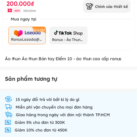
200.000₫
Chỉnh sửa thiết kế
300.000₫
-
66
%
Mua ngay tại
RanusLazada@g
Ranus - Áo Thun
mail.com
Chất
Áo thun Áo thun Bàn tay Điểm 10 - áo thun cao cấp ranus
Sản phẩm tương tự
15 ngày đổi trả với bất kì lý do gì
Miễn phí vận chuyển cho mọi đơn hàng
Giao hàng trong ngày với đơn nội thành TP.HCM
Giảm 5% cho đơn từ 300K
Giảm 10% cho đơn từ 450K