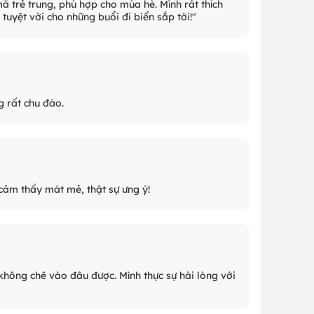
 trẻ trung, phù hợp cho mùa hè. Mình rất thích
tuyệt vời cho những buổi đi biển sắp tới!"
 rất chu đáo.
 cảm thấy mát mẻ, thật sự ưng ý!
không chê vào đâu được. Mình thực sự hài lòng với