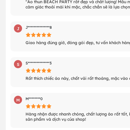
"Áo thun BEACH PARTY rất đẹp và chất lượng! Mẫu mã
cảm giác thoải mái khi mặc, chắc chắn sẽ là lựa chọn 
J***************8
J
Giao hàng đúng giờ, đóng gói đẹp, tư vấn khách hàng
S***************3
S
Rất thích chiếc áo này, chất vải rất thoáng, mặc vào
M********0
M
Hàng nhận được nhanh chóng, chất lượng áo rất tốt, 
sản phẩm và dịch vụ của shop!