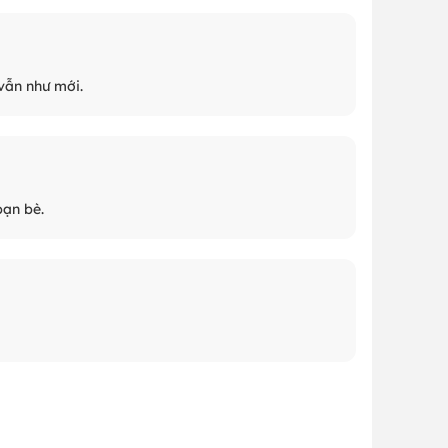
vẫn như mới.
bạn bè.