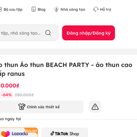
Bộ sưu tập
Blog
Nhà sáng tạo
Hỗ trợ
Đăng nhập/Đăng ký
o thun Áo thun BEACH PARTY - áo thun cao
ấp ranus
80.000₫
-
64
%
280.000₫
Chỉnh sửa thiết kế
a ngay tại