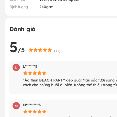
Định lượng
240gsm
Đánh giá
5
/5
(
11
)
L********5
L
"Áo thun BEACH PARTY đẹp quá! Màu sắc tươi sáng và
cách cho những buổi đi biển. Không thể thiếu trong tủ
M**********3
M