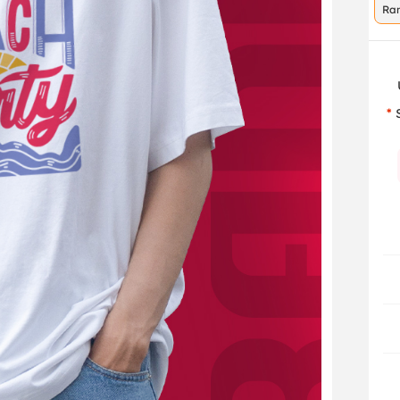
Ra
co