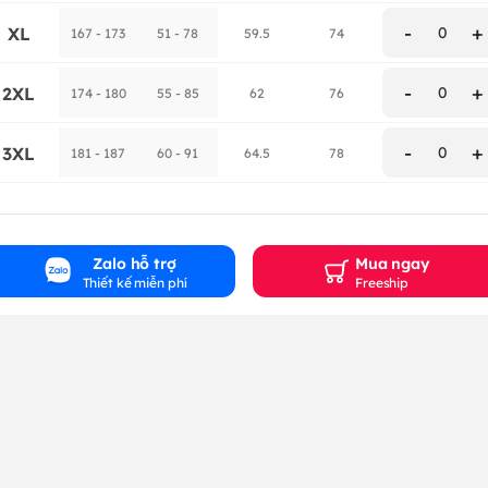
-
+
XL
0
167 - 173
51 - 78
59.5
74
-
+
2XL
0
174 - 180
55 - 85
62
76
-
+
3XL
0
181 - 187
60 - 91
64.5
78
Zalo hỗ trợ
Mua ngay
Thiết kế miễn phí
Freeship