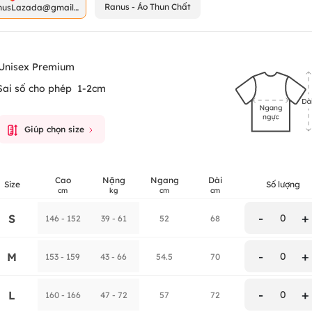
Ranus - Áo Thun Chất
nusLazada@gmail.
m
Unisex Premium
Sai số cho phép
1-2cm
Giúp chọn size
Cao
Nặng
Ngang
Dài
Size
Số lượng
cm
kg
cm
cm
-
+
S
0
146 - 152
39 - 61
52
68
-
+
M
0
153 - 159
43 - 66
54.5
70
-
+
L
0
160 - 166
47 - 72
57
72