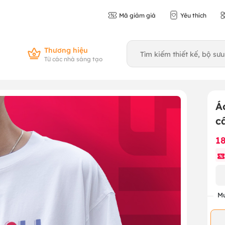
Mã giảm giá
Yêu thích
Thương hiệu
Từ các nhà sáng tạo
Á
c
1
Mu