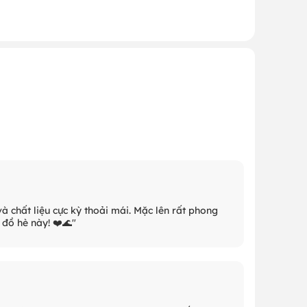
 chất liệu cực kỳ thoải mái. Mặc lên rất phong
 đồ hè này! ❤️🌊"