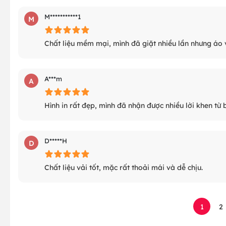
M***********1
M
Chất liệu mềm mại, mình đã giặt nhiều lần nhưng áo 
A***m
A
Hình in rất đẹp, mình đã nhận được nhiều lời khen từ 
D*****H
D
Chất liệu vải tốt, mặc rất thoải mái và dễ chịu.
1
2