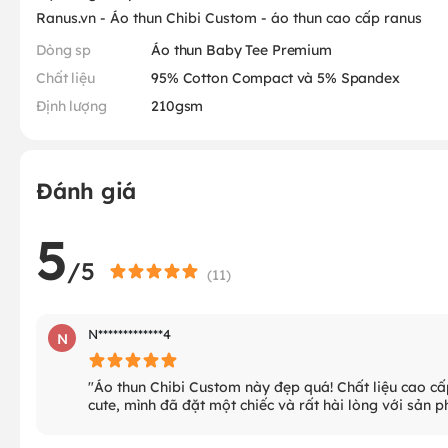
Ranus.vn - Áo thun Chibi Custom - áo thun cao cấp ranus
Dòng sp
Áo thun Baby Tee Premium
Chất liệu
95% Cotton Compact và 5% Spandex
Định lượng
210gsm
Đánh giá
5
/5
(
11
)
N*************4
N
"Áo thun Chibi Custom này đẹp quá! Chất liệu cao cấ
cute, mình đã đặt một chiếc và rất hài lòng với sản 