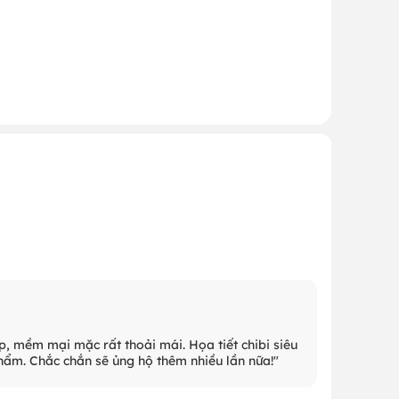
p, mềm mại mặc rất thoải mái. Họa tiết chibi siêu
phẩm. Chắc chắn sẽ ủng hộ thêm nhiều lần nữa!"