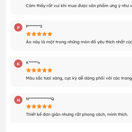
Cảm thấy rất vui khi mua được sản phẩm ưng ý như v
P********5
P
Áo này là một trong những món đồ yêu thích nhất của
K******n
K
Màu sắc tươi sáng, cực kỳ dễ dàng phối với các trang
N***************Q
N
Thiết kế đơn giản nhưng rất phong cách, mình thích.