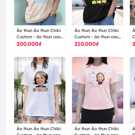
Áo thun Áo thun Chibi
Áo thun Áo thun Chibi
Á
Custom - áo thun cao
Custom - áo thun cao
C
200.000₫
210.000₫
cấp ranus
cấp ranus
c
Áo thun Áo thun Chibi
Áo thun Áo thun Chibi
Á
Custom - áo thun cao
Custom - áo thun cao
C