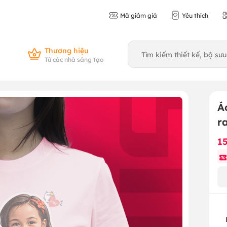
Mã giảm giá
Yêu thích
Thương hiệu
Từ các nhà sáng tạo
Á
r
1