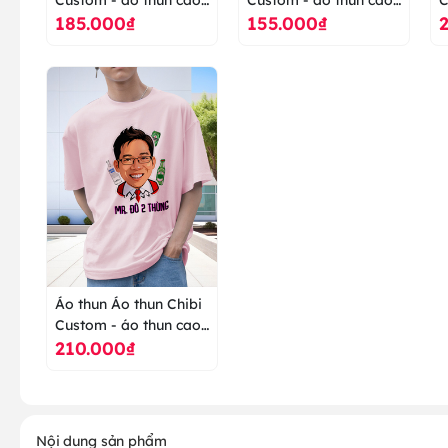
185.000₫
155.000₫
cấp ranus
cấp ranus
c
Áo thun Áo thun Chibi
Custom - áo thun cao
210.000₫
cấp ranus
Nội dung sản phẩm