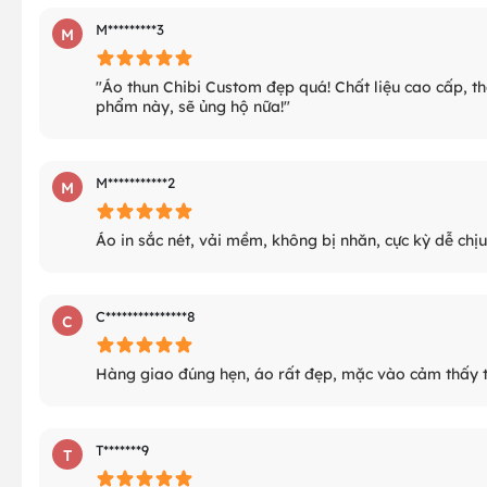
M*********3
M
"Áo thun Chibi Custom đẹp quá! Chất liệu cao cấp, th
phẩm này, sẽ ủng hộ nữa!"
M***********2
M
Áo in sắc nét, vải mềm, không bị nhăn, cực kỳ dễ chịu
C***************8
C
Hàng giao đúng hẹn, áo rất đẹp, mặc vào cảm thấy trẻ
T*******9
T