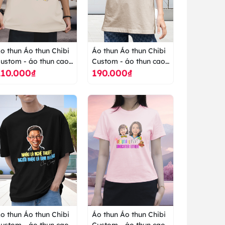
o thun Áo thun Chibi
Áo thun Áo thun Chibi
ustom - áo thun cao
Custom - áo thun cao
210.000₫
190.000₫
ấp ranus
cấp ranus
o thun Áo thun Chibi
Áo thun Áo thun Chibi
ustom - áo thun cao
Custom - áo thun cao