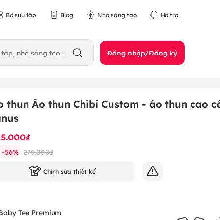
Bộ sưu tập
Blog
Nhà sáng tạo
Hỗ trợ
Đăng nhập/Đăng ký
o thun Áo thun Chibi Custom - áo thun cao c
anus
55.000₫
-
56
%
275.000₫
Chỉnh sửa thiết kế
Baby Tee Premium