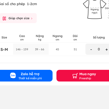
Sai số cho phép
1-2cm
Giúp chọn size
Cao
Nặng
Ngang
Dài
Size
Số lượng
cm
kg
cm
cm
-
+
S-M
0
146 - 159
39 - 66
45
51
Zalo hỗ trợ
Mua ngay
Thiết kế miễn phí
Freeship