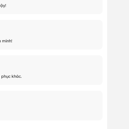
ậy!
 mình!
 phục khác.