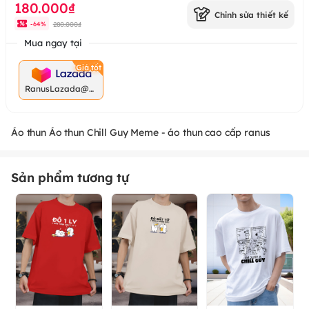
180.000₫
Chỉnh sửa thiết kế
280.000₫
-
64
%
Mua ngay tại
RanusLazada@g
mail.com
Áo thun Áo thun Chill Guy Meme - áo thun cao cấp ranus
Sản phẩm tương tự