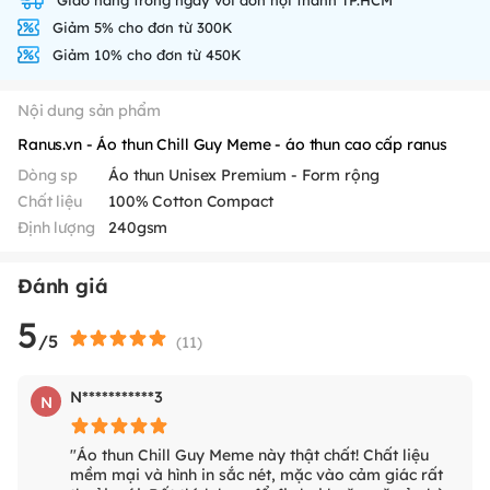
Giảm 5% cho đơn từ 300K
Giảm 10% cho đơn từ 450K
Nội dung sản phẩm
Ranus.vn - Áo thun Chill Guy Meme - áo thun cao cấp ranus
Dòng sp
Áo thun Unisex Premium - Form rộng
Chất liệu
100% Cotton Compact
Định lượng
240gsm
Đánh giá
5
/5
(
11
)
N***********3
N
"Áo thun Chill Guy Meme này thật chất! Chất liệu
mềm mại và hình in sắc nét, mặc vào cảm giác rất