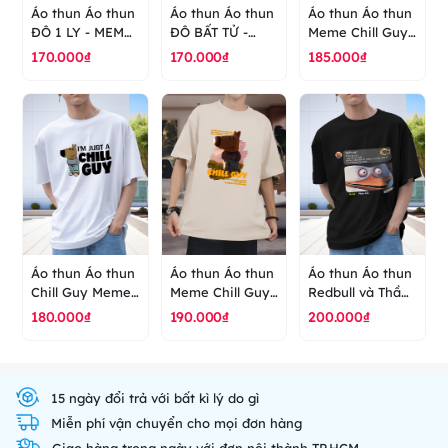
Áo thun Áo thun
Áo thun Áo thun
Áo thun Áo thun
ĐÔ 1 LY - MEME
ĐÔ BẤT TỬ -
Meme Chill Guy
- HÀI HƯỚC - áo
MEME - HÀI
Story - áo thun
170.000₫
170.000₫
185.000₫
thun cao cấp
HƯỚC - áo thun
cao cấp ranus
ranus
cao cấp ranus
Áo thun Áo thun
Áo thun Áo thun
Áo thun Áo thun
Chill Guy Meme
Meme Chill Guy
Redbull và Thầy
- áo thun cao
3D - áo thun cao
Cụt Troll xe - áo
180.000₫
190.000₫
200.000₫
cấp ranus
cấp ranus
thun cao cấp
ranus
15 ngày đổi trả với bất kì lý do gì
Miễn phí vận chuyển cho mọi đơn hàng
Giao hàng trong ngày với đơn nội thành TP.HCM