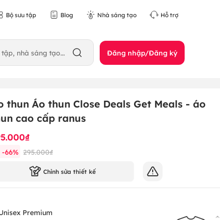
Bộ sưu tập
Blog
Nhà sáng tạo
Hỗ trợ
Đăng nhập/Đăng ký
o thun Áo thun Close Deals Get Meals - áo
hun cao cấp ranus
95.000₫
-
66
%
295.000₫
Chỉnh sửa thiết kế
Unisex Premium