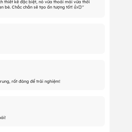
h thiết kế đặc biệt, nó vừa thoải mái vừa thời
n bè. Chắc chắn sẽ tạo ấn tượng tốt! 👍😊"
trung, rất đáng để trải nghiệm!
ái!