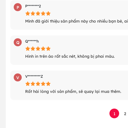
P********2
P
Mình đã giới thiệu sản phẩm này cho nhiều bạn bè, ai
Q******h
Q
Hình in trên áo rất sắc nét, không bị phai màu.
V*********Z
V
Rất hài lòng với sản phẩm, sẽ quay lại mua thêm.
1
2