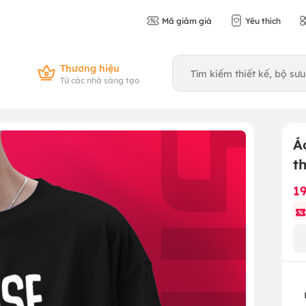
Mã giảm giá
Yêu thích
Thương hiệu
Từ các nhà sáng tạo
Á
t
1