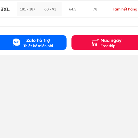
3XL
181 - 187
60 - 91
64.5
78
Tạm hết hàng
Zalo hỗ trợ
Mua ngay
Thiết kế miễn phí
Freeship