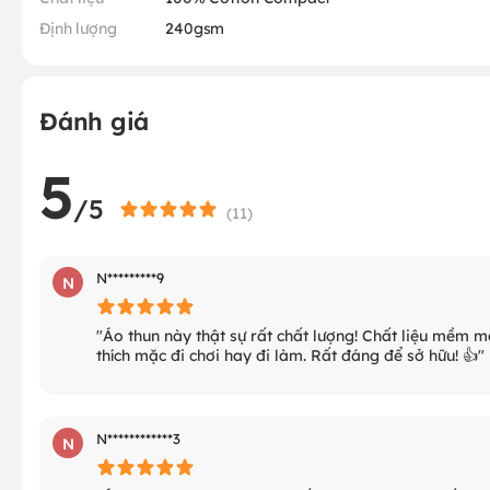
Định lượng
240gsm
Đánh giá
5
/5
(
11
)
N*********9
N
"Áo thun này thật sự rất chất lượng! Chất liệu mềm mạ
thích mặc đi chơi hay đi làm. Rất đáng để sở hữu! 👍"
N************3
N