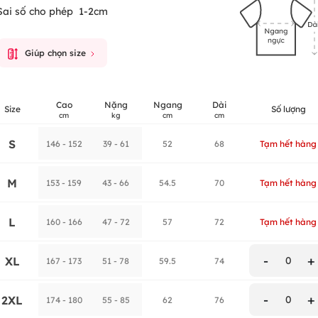
Sai số cho phép
1-2cm
Giúp chọn size
Cao
Nặng
Ngang
Dài
Size
Số lượng
cm
kg
cm
cm
S
146 - 152
39 - 61
52
68
Tạm hết hàng
M
153 - 159
43 - 66
54.5
70
Tạm hết hàng
L
160 - 166
47 - 72
57
72
Tạm hết hàng
-
+
XL
0
167 - 173
51 - 78
59.5
74
-
+
2XL
0
174 - 180
55 - 85
62
76