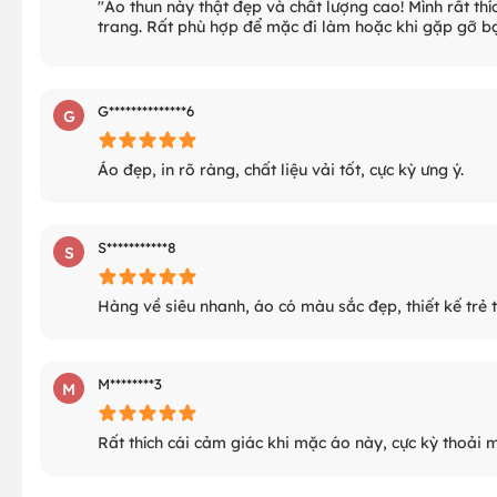
"Áo thun này thật đẹp và chất lượng cao! Mình rất thíc
trang. Rất phù hợp để mặc đi làm hoặc khi gặp gỡ bạ
G**************6
G
Áo đẹp, in rõ ràng, chất liệu vải tốt, cực kỳ ưng ý.
S***********8
S
Hàng về siêu nhanh, áo có màu sắc đẹp, thiết kế trẻ 
M********3
M
Rất thích cái cảm giác khi mặc áo này, cực kỳ thoải m