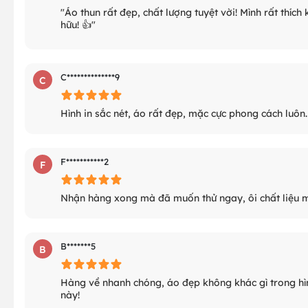
"Áo thun rất đẹp, chất lượng tuyệt vời! Mình rất thíc
hữu! 👍"
C**************9
C
Hình in sắc nét, áo rất đẹp, mặc cực phong cách luôn.
F***********2
F
Nhận hàng xong mà đã muốn thử ngay, ôi chất liệu
B*******5
B
Hàng về nhanh chóng, áo đẹp không khác gì trong hình
này!