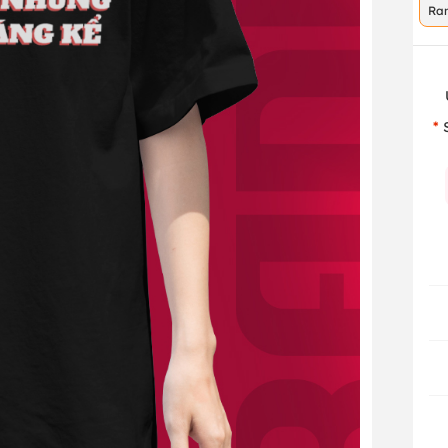
Ra
co