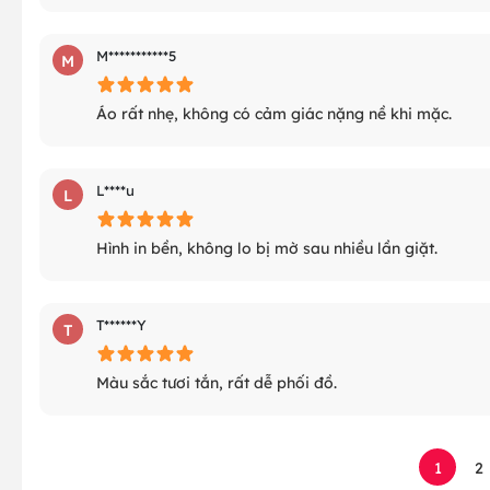
M***********5
M
Áo rất nhẹ, không có cảm giác nặng nề khi mặc.
L****u
L
Hình in bền, không lo bị mờ sau nhiều lần giặt.
T******Y
T
Màu sắc tươi tắn, rất dễ phối đồ.
1
2