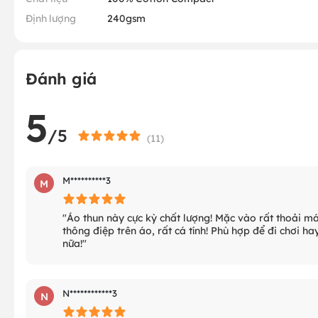
Định lượng
240gsm
Đánh giá
5
/5
(
11
)
M**********3
M
"Áo thun này cực kỳ chất lượng! Mặc vào rất thoải mái
thông điệp trên áo, rất cá tính! Phù hợp để đi chơi h
nữa!"
N************3
N