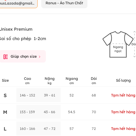
Ranus - Áo Thun Chất
nusLazada@gmail.
m
Unisex Premium
Sai số cho phép
1-2cm
Giúp chọn size
Cao
Nặng
Ngang
Dài
Size
Số lượng
cm
kg
cm
cm
S
146 - 152
39 - 61
52
68
Tạm hết hàng
M
153 - 159
43 - 66
54.5
70
Tạm hết hàng
L
160 - 166
47 - 72
57
72
Tạm hết hàng