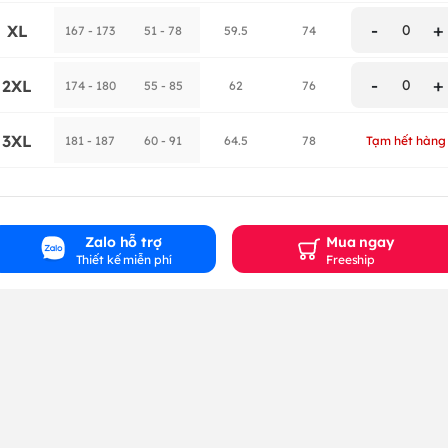
-
+
XL
0
167 - 173
51 - 78
59.5
74
-
+
2XL
0
174 - 180
55 - 85
62
76
3XL
181 - 187
60 - 91
64.5
78
Tạm hết hàng
Zalo hỗ trợ
Mua ngay
Thiết kế miễn phí
Freeship