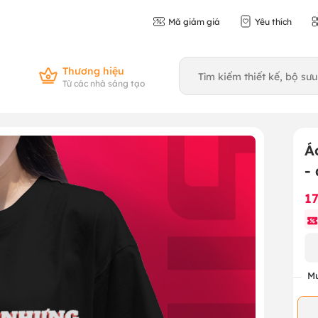
Mã giảm giá
Yêu thích
Thương hiệu
Từ các nhà sáng tạo
Á
-
1
Mu