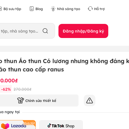
Bộ sưu tập
Blog
Nhà sáng tạo
Hỗ trợ
Đăng nhập/Đăng ký
o thun Áo thun Có lương nhưng không đáng 
 áo thun cao cấp ranus
70.000₫
-
62
%
270.000₫
Chỉnh sửa thiết kế
a ngay tại