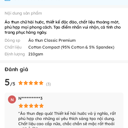
Nội dung sản phẩm
Áo thun chữ hài hước, thiết kế độc đáo, chất liệu thoáng mát,
phù hợp mọi phong cách. Tạo điểm nhấn vui nhộn, cá tính cho
trang phục hàng ngày.
Dòng sp
Áo thun Classic Premium
Chất liệu
Cotton Compact (95% Cotton & 5% Spandex)
Định lượng
210gsm
Đánh giá
5
/5
(
3
)
N***********3
N
"Áo thun đẹp quá! Thiết kế hài hước và ý nghĩa, rất
phù hợp cho những ai yêu thích sáng tạo nội dung.
Chất liệu cao cấp nữa, chắc chắn sẽ mặc rất thoải