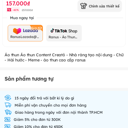
157.000₫
Chỉnh sửa thiết kế
257.000₫
-
61
%
Mua ngay tại
RanusLazada@g
Ranus - Áo Thun
mail.com
Chất
Áo thun Áo thun Content Creatỏ - Nhà ráng tạo nội dung - Chữ
- Hài hước - Meme - áo thun cao cấp ranus
Sản phẩm tương tự
15 ngày đổi trả với bất kì lý do gì
Miễn phí vận chuyển cho mọi đơn hàng
Giao hàng trong ngày với đơn nội thành TP.HCM
Giảm 5% cho đơn từ 300K
Giảm 10% cho đơn từ 450K