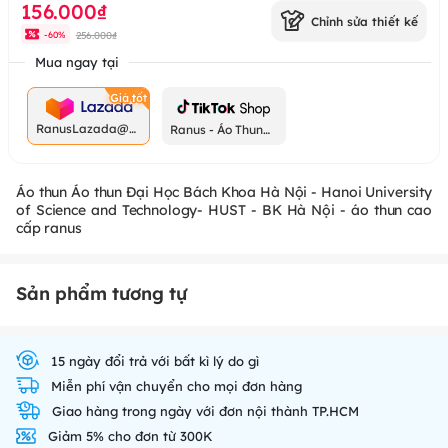
156.000₫
Chỉnh sửa thiết kế
256.000₫
-
60
%
Mua ngay tại
RanusLazada@g
Ranus - Áo Thun
mail.com
Chất
Áo thun Áo thun Đại Học Bách Khoa Hà Nội - Hanoi University
of Science and Technology- HUST - BK Hà Nội - áo thun cao
cấp ranus
Sản phẩm tương tự
15 ngày đổi trả với bất kì lý do gì
Miễn phí vận chuyển cho mọi đơn hàng
Giao hàng trong ngày với đơn nội thành TP.HCM
Giảm 5% cho đơn từ 300K