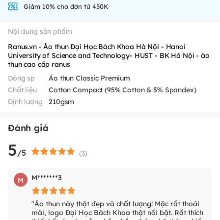
Giảm 10% cho đơn từ 450K
Nội dung sản phẩm
Ranus.vn - Áo thun Đại Học Bách Khoa Hà Nội - Hanoi
University of Science and Technology- HUST - BK Hà Nội - áo
thun cao cấp ranus
Dòng sp
Áo thun Classic Premium
Chất liệu
Cotton Compact (95% Cotton & 5% Spandex)
Định lượng
210gsm
Đánh giá
5
/5
(
3
)
M*******3
M
"Áo thun này thật đẹp và chất lượng! Mặc rất thoải
mái, logo Đại Học Bách Khoa thật nổi bật. Rất thích