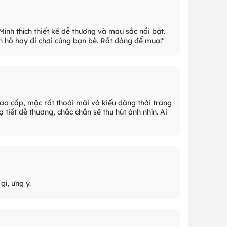
Mình thích thiết kế dễ thương và màu sắc nổi bật.
 hò hay đi chơi cùng bạn bè. Rất đáng để mua!"
ao cấp, mặc rất thoải mái và kiểu dáng thời trang
ạ tiết dễ thương, chắc chắn sẽ thu hút ánh nhìn. Ai
ì, ưng ý.