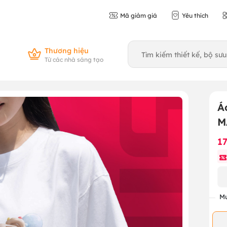
Mã giảm giá
Yêu thích
Thương hiệu
Từ các nhà sáng tạo
Á
M
1
Mu