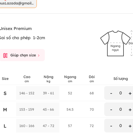
nusLazada@gmail.
m
Unisex Premium
Sai số cho phép
1-2cm
Giúp chọn size
Cao
Nặng
Ngang
Dài
Size
Số lượng
cm
kg
cm
cm
-
+
S
0
146 - 152
39 - 61
52
68
-
+
M
0
153 - 159
43 - 66
54.5
70
-
+
L
0
160 - 166
47 - 72
57
72