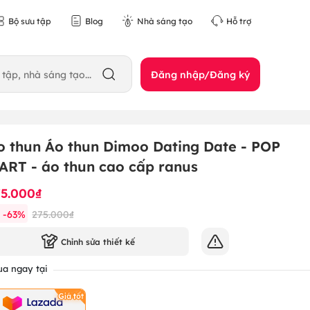
Bộ sưu tập
Blog
Nhà sáng tạo
Hỗ trợ
Đăng nhập/Đăng ký
o thun Áo thun Dimoo Dating Date - POP
ART - áo thun cao cấp ranus
75.000₫
-
63
%
275.000₫
Chỉnh sửa thiết kế
a ngay tại