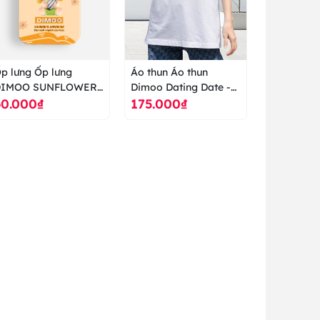
p lưng Ốp lưng
Áo thun Áo thun
DIMOO SUNFLOWER
Dimoo Dating Date -
60.000₫
175.000₫
IGHT FOREST
POP MART - áo thun
OPMART - ốp lưng
cao cấp ranus
ao cấp ranus