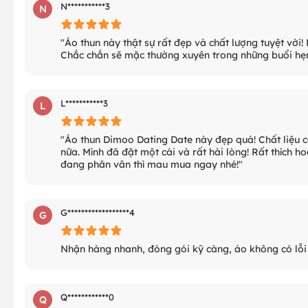
N***********3
N
"Áo thun này thật sự rất đẹp và chất lượng tuyệt vời! 
Chắc chắn sẽ mặc thường xuyên trong những buổi hẹn
L***********3
L
"Áo thun Dimoo Dating Date này đẹp quá! Chất liệu c
nữa. Mình đã đặt một cái và rất hài lòng! Rất thích ho
đang phân vân thì mau mua ngay nhé!"
G******************4
G
Nhận hàng nhanh, đóng gói kỹ càng, áo không có lỗi g
Q************0
Q