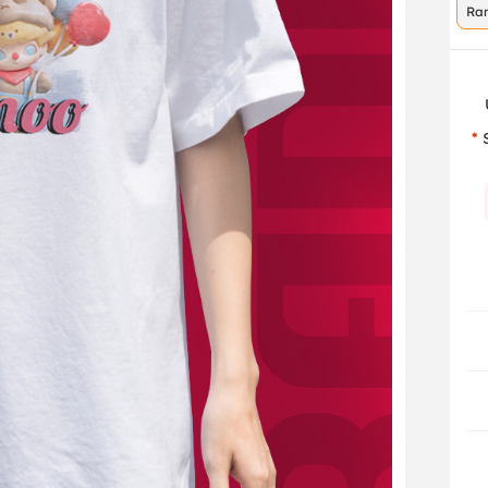
Ra
co