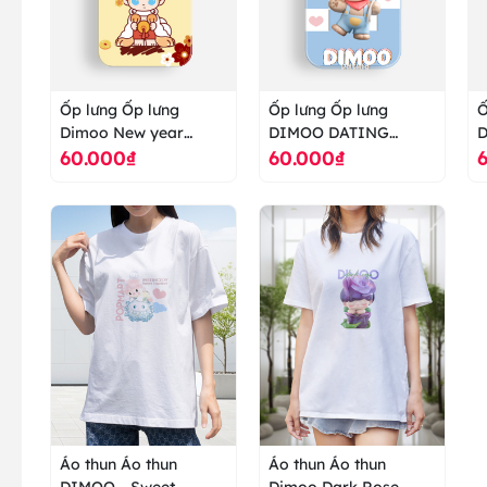
Ốp lưng Ốp lưng
Ốp lưng Ốp lưng
Ố
Dimoo New year
DIMOO DATING
60.000₫
60.000₫
Popmart - ốp lưng cao
POPMART - ốp lưng
N
cấp ranus
cao cấp ranus
P
c
Áo thun Áo thun
Áo thun Áo thun
DIMOO - Sweet
Dimoo Dark Rose -