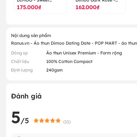
175.000₫
162.000₫
Together - áo thun cao
Forest Night Series -
cấp ranus
POP MART - áo thun
cao cấp ranus
Nội dung sản phẩm
Ranus.vn - Áo thun Dimoo Dating Date - POP MART - áo thun
Dòng sp
Áo thun Unisex Premium - Form rộng
Chất liệu
100% Cotton Compact
Định lượng
240gsm
Đánh giá
5
/5
(
11
)