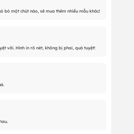
 gò bó một chút nào, sẽ mua thêm nhiều mẫu khác!
t vời. Hình in rõ nét, không bị phai, quá tuyệt!
á.
hau.