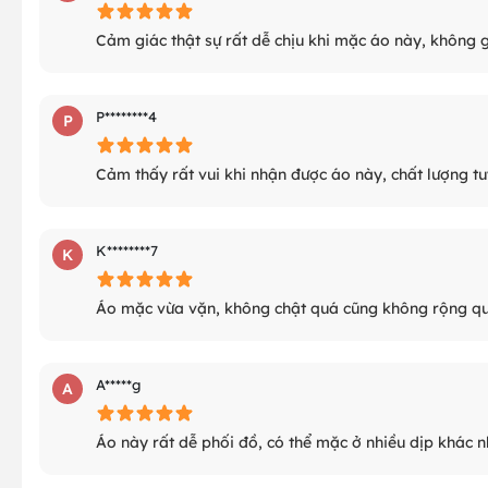
Cảm giác thật sự rất dễ chịu khi mặc áo này, không
P********4
P
Cảm thấy rất vui khi nhận được áo này, chất lượng tuyệ
K********7
K
Áo mặc vừa vặn, không chật quá cũng không rộng qu
A*****g
A
Áo này rất dễ phối đồ, có thể mặc ở nhiều dịp khác n