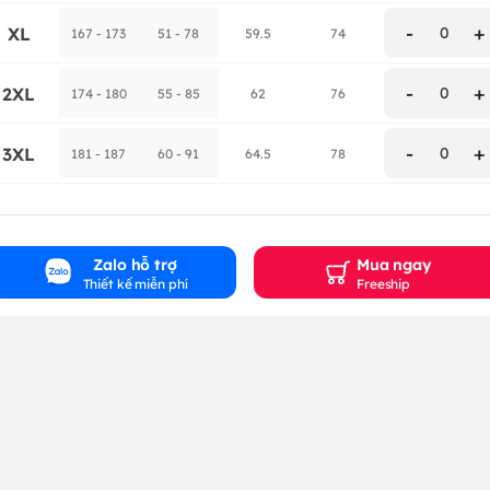
-
+
XL
0
167 - 173
51 - 78
59.5
74
-
+
2XL
0
174 - 180
55 - 85
62
76
-
+
3XL
0
181 - 187
60 - 91
64.5
78
Zalo hỗ trợ
Mua ngay
Thiết kế miễn phí
Freeship