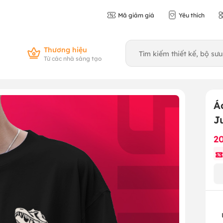
Mã giảm giá
Yêu thích
Thương hiệu
Từ các nhà sáng tạo
Á
J
2