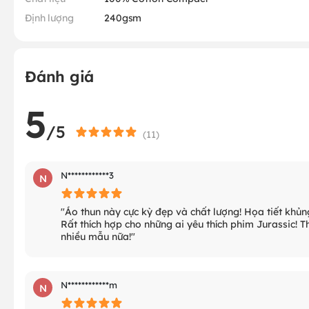
Định lượng
240gsm
Đánh giá
5
/5
(
11
)
N************3
N
"Áo thun này cực kỳ đẹp và chất lượng! Họa tiết khủn
Rất thích hợp cho những ai yêu thích phim Jurassic! 
nhiều mẫu nữa!"
N************m
N