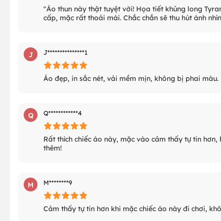
"Áo thun này thật tuyệt vời! Họa tiết khủng long Tyr
cấp, mặc rất thoải mái. Chắc chắn sẽ thu hút ánh nhì
J***************1
J
Áo đẹp, in sắc nét, vải mềm mịn, không bị phai màu.
Q************4
Q
Rất thích chiếc áo này, mặc vào cảm thấy tự tin hơn,
thêm!
M********9
M
Cảm thấy tự tin hơn khi mặc chiếc áo này đi chơi, khô