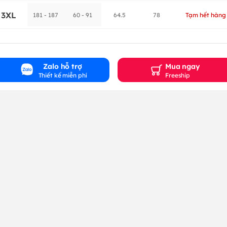
3XL
181 - 187
60 - 91
64.5
78
Tạm hết hàng
Zalo hỗ trợ
Mua ngay
Thiết kế miễn phí
Freeship