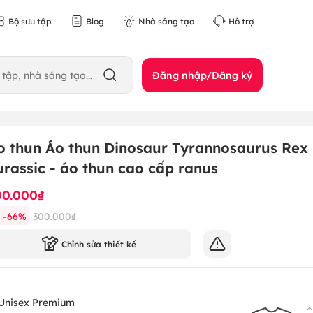
Bộ sưu tập
Blog
Nhà sáng tạo
Hỗ trợ
Đăng nhập/Đăng ký
o thun Áo thun Dinosaur Tyrannosaurus Rex
urassic - áo thun cao cấp ranus
00.000₫
-
66
%
300.000₫
Chỉnh sửa thiết kế
Unisex Premium