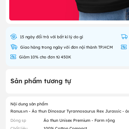
15 ngày đổi trả với bất kì lý do gì
Giao hàng trong ngày với đơn nội thành TP.HCM
Giảm 10% cho đơn từ 450K
Sản phẩm tương tự
Nội dung sản phẩm
Ranus.vn - Áo thun Dinosaur Tyrannosaurus Rex Jurassic - á
Dòng sp
Áo thun Unisex Premium - Form rộng
Chất liệu
100% Cotton Compact