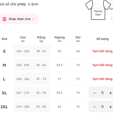
Sai số cho phép
1-2cm
Giúp chọn size
Cao
Nặng
Ngang
Dài
Size
Số lượng
cm
kg
cm
cm
S
146 - 152
39 - 61
52
68
Tạm hết hàng
M
153 - 159
43 - 66
54.5
70
Tạm hết hàng
L
160 - 166
47 - 72
57
72
Tạm hết hàng
-
+
XL
0
167 - 173
51 - 78
59.5
74
-
+
2XL
0
174 - 180
55 - 85
62
76