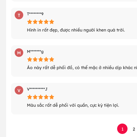
T********9
T
Hình in rất đẹp, được nhiều người khen quá trời.
M*******g
M
Áo này rất dễ phối đồ, có thể mặc ở nhiều dịp khác n
V**********J
V
Màu sắc rất dễ phối với quần, cực kỳ tiện lợi.
1
2