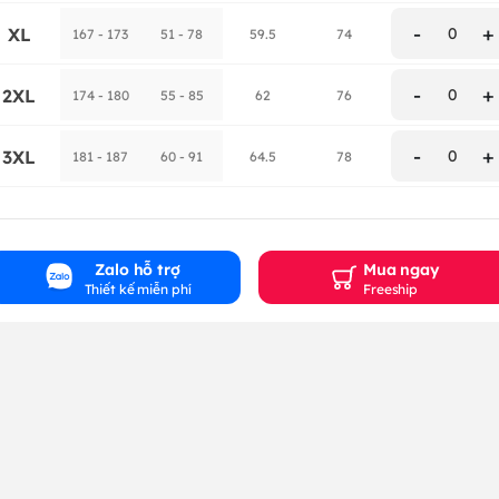
-
+
XL
0
167 - 173
51 - 78
59.5
74
-
+
2XL
0
174 - 180
55 - 85
62
76
-
+
3XL
0
181 - 187
60 - 91
64.5
78
Zalo hỗ trợ
Mua ngay
Thiết kế miễn phí
Freeship