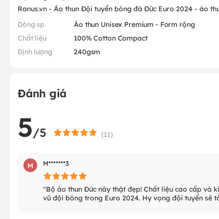
Ranus.vn - Áo thun Đội tuyển bóng đá Đức Euro 2024 - áo th
Dòng sp
Áo thun Unisex Premium - Form rộng
Chất liệu
100% Cotton Compact
Định lượng
240gsm
Đánh giá
5
/5
(
11
)
M*******3
M
"Bộ áo thun Đức này thật đẹp! Chất liệu cao cấp và ki
vũ đội bóng trong Euro 2024. Hy vọng đội tuyển sẽ t