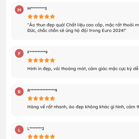
M*********3
M
"Áo thun đẹp quá! Chất liệu cao cấp, mặc rất thoải má
Đức, chắc chắn sẽ ủng hộ đội trong Euro 2024!"
F**********9
F
Hình in đẹp, vải thoáng mát, cảm giác mặc cực kỳ dễ 
R****************9
R
Hàng về rất nhanh, áo đẹp không khác gì hình, cảm t
L********2
L