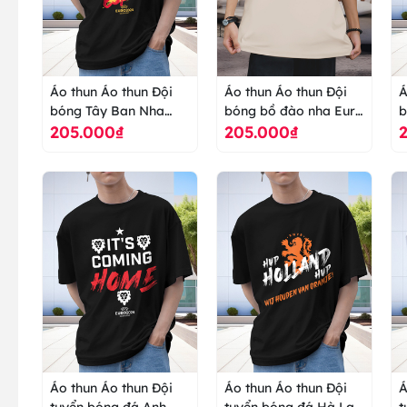
Áo thun Áo thun Đội
Áo thun Áo thun Đội
Á
bóng Tây Ban Nha
bóng bồ đào nha Euro
b
205.000₫
205.000₫
Euro 2024 - áo thun
2024 - áo thun cao
t
cao cấp ranus
cấp ranus
Áo thun Áo thun Đội
Áo thun Áo thun Đội
Á
tuyển bóng đá Anh
tuyển bóng đá Hà Lan
t