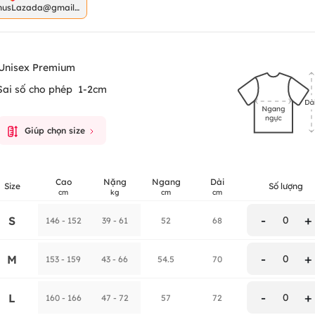
nusLazada@gmail.
m
Unisex Premium
Sai số cho phép
1-2cm
Giúp chọn size
Cao
Nặng
Ngang
Dài
Size
Số lượng
cm
kg
cm
cm
-
+
S
0
146 - 152
39 - 61
52
68
-
+
M
0
153 - 159
43 - 66
54.5
70
-
+
L
0
160 - 166
47 - 72
57
72