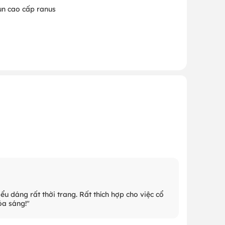
un cao cấp ranus
ểu dáng rất thời trang. Rất thích hợp cho việc cổ
ỏa sáng!"