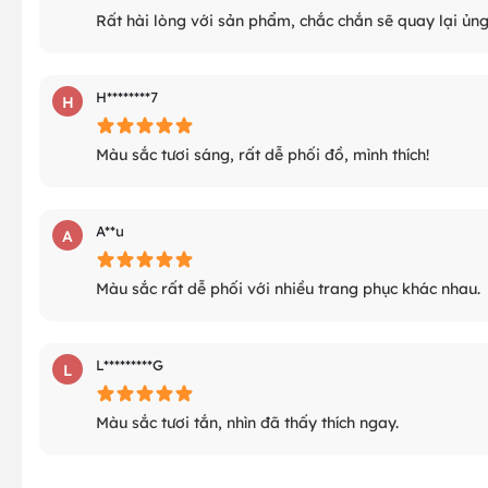
Rất hài lòng với sản phẩm, chắc chắn sẽ quay lại ủng
H********7
H
Màu sắc tươi sáng, rất dễ phối đồ, mình thích!
A**u
A
Màu sắc rất dễ phối với nhiều trang phục khác nhau.
L*********G
L
Màu sắc tươi tắn, nhìn đã thấy thích ngay.