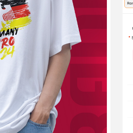
Ra
co