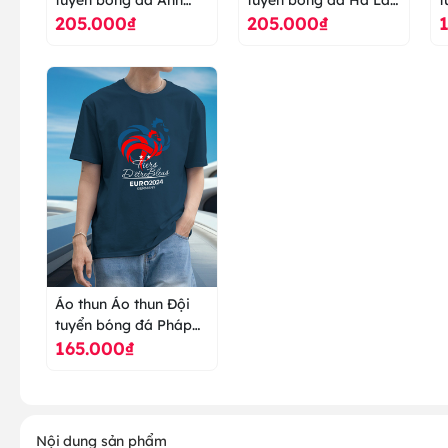
205.000₫
205.000₫
Euro 2024 - áo thun
Euro 2024 - áo thun
E
cao cấp ranus
cao cấp ranus
c
Áo thun Áo thun Đội
tuyển bóng đá Pháp
165.000₫
Euro 2024 - áo thun
cao cấp ranus
Nội dung sản phẩm