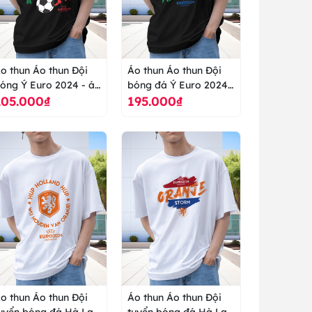
o thun Áo thun Đội
Áo thun Áo thun Đội
óng Ý Euro 2024 - áo
bóng đá Ý Euro 2024 -
205.000₫
195.000₫
hun cao cấp ranus
áo thun cao cấp ranus
o thun Áo thun Đội
Áo thun Áo thun Đội
uyển bóng đá Hà Lan
tuyển bóng đá Hà Lan