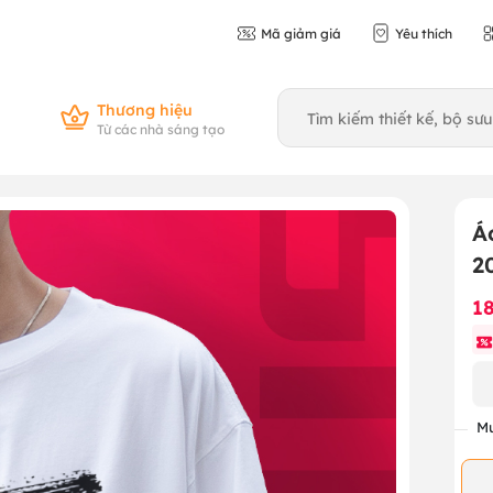
Mã giảm giá
Yêu thích
Thương hiệu
Từ các nhà sáng tạo
Á
2
1
Mu