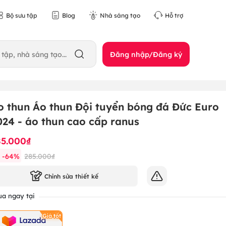
Bộ sưu tập
Blog
Nhà sáng tạo
Hỗ trợ
Đăng nhập/Đăng ký
o thun Áo thun Đội tuyển bóng đá Đức Euro
024 - áo thun cao cấp ranus
85.000₫
-
64
%
285.000₫
Chỉnh sửa thiết kế
a ngay tại