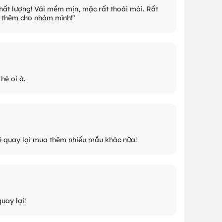
hất lượng! Vải mềm mịn, mặc rất thoải mái. Rất
a thêm cho nhóm mình!"
hè oi ả.
sẽ quay lại mua thêm nhiều mẫu khác nữa!
uay lại!