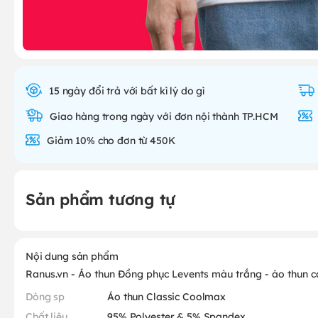
15 ngày đổi trả với bất kì lý do gì
Giao hàng trong ngày với đơn nội thành TP.HCM
Giảm 10% cho đơn từ 450K
Sản phẩm tương tự
Nội dung sản phẩm
Ranus.vn - Áo thun Đồng phục Levents màu trắng - áo thun 
Dòng sp
Áo thun Classic Coolmax
Chất liệu
95% Polyester & 5% Spandex