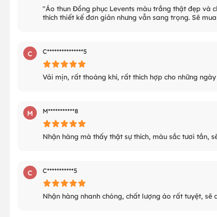
"Áo thun Đồng phục Levents màu trắng thật đẹp và c
thích thiết kế đơn giản nhưng vẫn sang trọng. Sẽ mu
C***************5
C
Vải mịn, rất thoáng khí, rất thích hợp cho những ngày 
M***********8
M
Nhận hàng mà thấy thật sự thích, màu sắc tươi tắn, 
C***********5
C
Nhận hàng nhanh chóng, chất lượng áo rất tuyệt, sẽ q