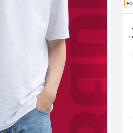
Ra
co