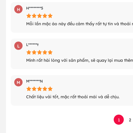
H********5
H
Mỗi lần mặc áo này đều cảm thấy rất tự tin và thoải 
L******t
L
Mình rất hài lòng với sản phẩm, sẽ quay lại mua thê
M*******N
M
Chất liệu vải tốt, mặc rất thoải mái và dễ chịu.
1
2