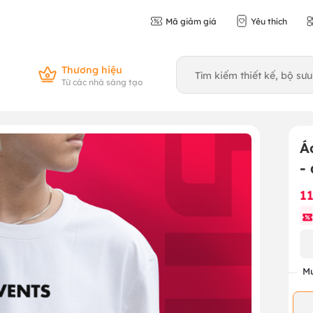
Mã giảm giá
Yêu thích
Thương hiệu
Từ các nhà sáng tạo
Á
-
1
Mu