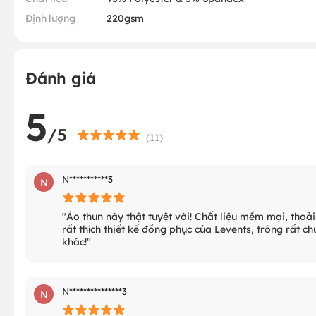
Định lượng
220gsm
Đánh giá
5
/5
(
11
)
N***********3
N
"Áo thun này thật tuyệt vời! Chất liệu mềm mại, thoả
rất thích thiết kế đồng phục của Levents, trông rất 
khác!"
N***************3
N