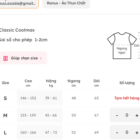
Ranus - Áo Thun Chất
nusLazada@gmail.
m
Classic Coolmax
Sai số cho phép
1-2cm
Giúp chọn size
Cao
Nặng
Ngang
Dài
Size
Số lượng
cm
kg
cm
cm
S
146 - 152
39 - 61
48
65
Tạm hết hàng
-
+
M
0
153 - 159
43 - 66
50
67
-
+
L
0
160 - 166
47 - 72
52
69