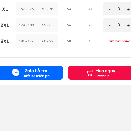
-
+
XL
0
167 - 173
51 - 78
54
71
-
+
2XL
0
174 - 180
55 - 85
56
73
3XL
181 - 187
60 - 92
58
75
Tạm hết hàng
Zalo hỗ trợ
Mua ngay
Thiết kế miễn phí
Freeship