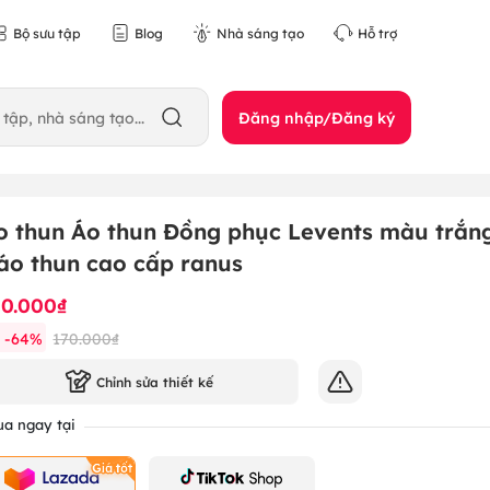
Bộ sưu tập
Blog
Nhà sáng tạo
Hỗ trợ
Đăng nhập/Đăng ký
o thun Áo thun Đồng phục Levents màu trắn
 áo thun cao cấp ranus
10.000₫
-
64
%
170.000₫
Chỉnh sửa thiết kế
a ngay tại