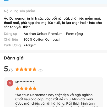
Nội dung sản phẩm
Áo Doraemon in hình các bảo bối nổi bật, chất liệu mềm mại,
thoải mái, phù hợp cho mọi lứa tuổi, là lựa chọn hoàn hảo cho
các fan yêu thích
Dòng sp
Áo thun Unisex Premium - Form rộng
Chất liệu
100% Cotton Compact
Định lượng
240gsm
Đánh giá
5
/5
(
3
)
M**********3
M
"Áo thun Doraemon này thật đẹp và ngộ nghĩnh!
Chất liệu cao cấp, mặc rất dễ chịu. Mình đã mua
được một chiếc và rất hài lòng. Rất thích hình ảnh