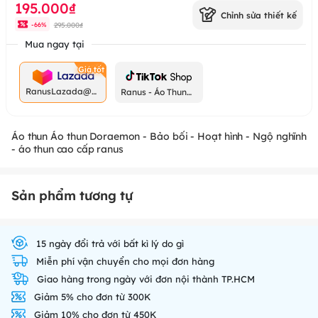
195.000₫
Chỉnh sửa thiết kế
295.000₫
-
66
%
Mua ngay tại
RanusLazada@g
Ranus - Áo Thun
mail.com
Chất
Áo thun Áo thun Doraemon - Bảo bối - Hoạt hình - Ngộ nghĩnh
- áo thun cao cấp ranus
Sản phẩm tương tự
15 ngày đổi trả với bất kì lý do gì
Miễn phí vận chuyển cho mọi đơn hàng
Giao hàng trong ngày với đơn nội thành TP.HCM
Giảm 5% cho đơn từ 300K
Giảm 10% cho đơn từ 450K