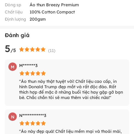
Dòng sp
Áo thun Breezy Premium
Chất liệu
100% Cotton Compact
Định lượng
200gsm
Đánh giá
5
/5
(
11
)
M*******3
M
"Áo thun này thật tuyệt vời! Chất liệu cao cấp, in
hình Donald Trump đẹp mắt và rất độc đáo. Rất
thích hợp để mặc ở những buổi tiệc hay gặp gỡ bạn
bè. Chắc chắn tôi sẽ mua thêm vài chiếc nữa!"
N************3
N
"Áo này đẹp quá! Chất liệu mềm mại và thoải mái,