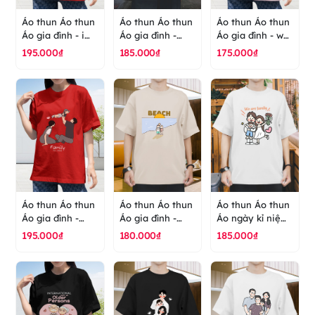
Áo thun Áo thun
Áo thun Áo thun
Áo thun Áo thun
Áo gia đình - i
Áo gia đình -
Áo gia đình - we
love you is not
family - áo thun
are family - áo
195.000₫
185.000₫
175.000₫
the end - áo
cao cấp ranus
thun cao cấp
thun cao cấp
ranus
ranus
Áo thun Áo thun
Áo thun Áo thun
Áo thun Áo thun
Áo gia đình -
Áo gia đình -
Áo ngày kỉ niệm
family - ngày kỉ
beach - biển -
gia đình - gia
195.000₫
180.000₫
185.000₫
niệm - áo thun
áo thun cao cấp
đình - we are
cao cấp ranus
ranus
family - áo thun
cao cấp ranus