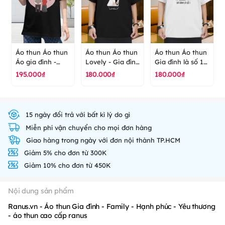
Áo thun Áo thun
Áo thun Áo thun
Áo thun Áo thun
Áo gia đình -
Lovely - Gia đình
Gia đình là số 1 -
older persons -
- Family - Hạnh
Family - Hạnh
195.000₫
180.000₫
180.000₫
ông bà - áo thun
phúc - Đáng yêu
phúc - áo thun
cao cấp ranus
- áo thun cao
cao cấp ranus
cấp ranus
15 ngày đổi trả với bất kì lý do gì
Miễn phí vận chuyển cho mọi đơn hàng
Giao hàng trong ngày với đơn nội thành TP.HCM
Giảm 5% cho đơn từ 300K
Giảm 10% cho đơn từ 450K
Nội dung sản phẩm
Ranus.vn - Áo thun Gia đình - Family - Hạnh phúc - Yêu thương
- áo thun cao cấp ranus