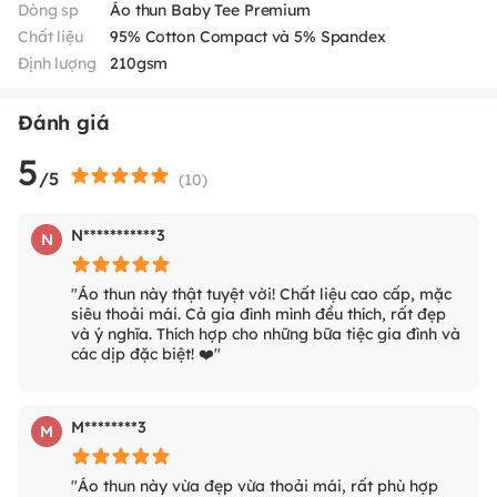
Dòng sp
Áo thun Baby Tee Premium
Chất liệu
95% Cotton Compact và 5% Spandex
Định lượng
210gsm
Đánh giá
5
/5
(
10
)
N***********3
N
"Áo thun này thật tuyệt vời! Chất liệu cao cấp, mặc
siêu thoải mái. Cả gia đình mình đều thích, rất đẹp
và ý nghĩa. Thích hợp cho những bữa tiệc gia đình và
các dịp đặc biệt! ❤️"
M********3
M
"Áo thun này vừa đẹp vừa thoải mái, rất phù hợp