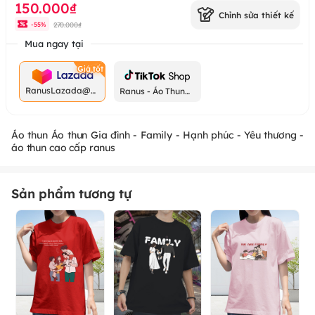
150.000₫
Chỉnh sửa thiết kế
270.000₫
-
55
%
Mua ngay tại
RanusLazada@g
Ranus - Áo Thun
mail.com
Chất
Áo thun Áo thun Gia đình - Family - Hạnh phúc - Yêu thương -
áo thun cao cấp ranus
Sản phẩm tương tự