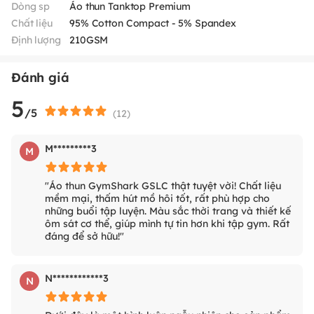
Dòng sp
Áo thun Tanktop Premium
Chất liệu
95% Cotton Compact - 5% Spandex
Định lượng
210GSM
Đánh giá
5
/5
(
12
)
M*********3
M
"Áo thun GymShark GSLC thật tuyệt vời! Chất liệu
mềm mại, thấm hút mồ hôi tốt, rất phù hợp cho
những buổi tập luyện. Màu sắc thời trang và thiết kế
ôm sát cơ thể, giúp mình tự tin hơn khi tập gym. Rất
đáng để sở hữu!"
N************3
N