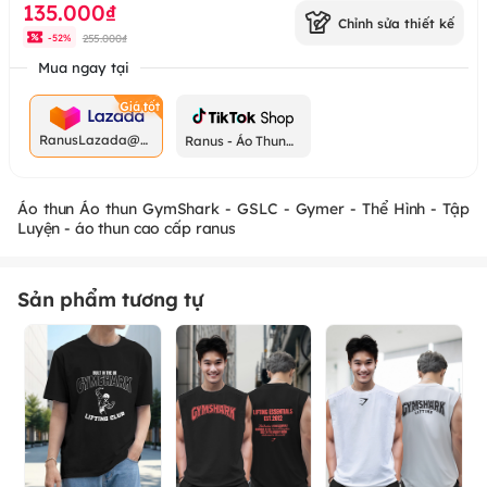
135.000₫
Chỉnh sửa thiết kế
255.000₫
-
52
%
Mua ngay tại
RanusLazada@g
Ranus - Áo Thun
mail.com
Chất
Áo thun Áo thun GymShark - GSLC - Gymer - Thể Hình - Tập
Luyện - áo thun cao cấp ranus
Sản phẩm tương tự