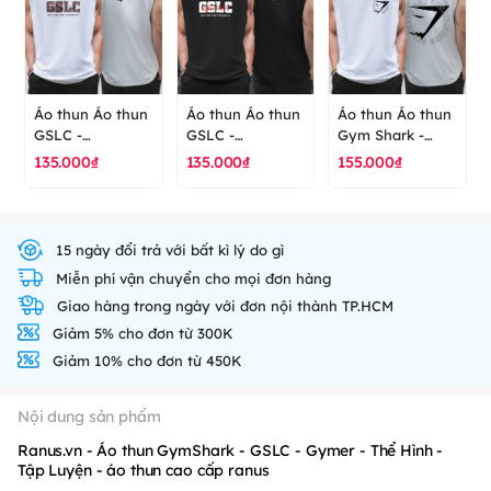
Áo thun Áo thun
Áo thun Áo thun
Áo thun Áo thun
GSLC -
GSLC -
Gym Shark -
Gymshark -
Gymshark -
Gymer - Thể
135.000₫
135.000₫
155.000₫
gymer - Thể hình
Gymer - Thể
Hình - Tập Luyện
- Tập luyện - áo
hình - Tập luyện
- Sức khỏe - áo
thun cao cấp
- áo thun cao
thun cao cấp
ranus
cấp ranus
ranus
15 ngày đổi trả với bất kì lý do gì
Miễn phí vận chuyển cho mọi đơn hàng
Giao hàng trong ngày với đơn nội thành TP.HCM
Giảm 5% cho đơn từ 300K
Giảm 10% cho đơn từ 450K
Nội dung sản phẩm
Ranus.vn - Áo thun GymShark - GSLC - Gymer - Thể Hình -
Tập Luyện - áo thun cao cấp ranus