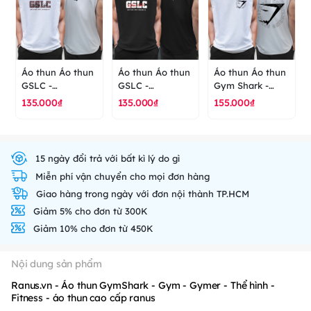
Áo thun Áo thun
Áo thun Áo thun
Áo thun Áo thun
GSLC -
GSLC -
Gym Shark -
Gymshark -
Gymshark -
Gymer - Thể
135.000₫
135.000₫
155.000₫
gymer - Thể hình
Gymer - Thể
Hình - Tập Luyện
- Tập luyện - áo
hình - Tập luyện
- Sức khỏe - áo
thun cao cấp
- áo thun cao
thun cao cấp
ranus
cấp ranus
ranus
15 ngày đổi trả với bất kì lý do gì
Miễn phí vận chuyển cho mọi đơn hàng
Giao hàng trong ngày với đơn nội thành TP.HCM
Giảm 5% cho đơn từ 300K
Giảm 10% cho đơn từ 450K
Nội dung sản phẩm
Ranus.vn - Áo thun GymShark - Gym - Gymer - Thể hình -
Fitness - áo thun cao cấp ranus