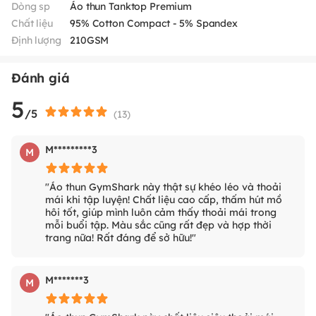
Dòng sp
Áo thun Tanktop Premium
Chất liệu
95% Cotton Compact - 5% Spandex
Định lượng
210GSM
Đánh giá
5
/5
(
13
)
M*********3
M
"Áo thun GymShark này thật sự khéo léo và thoải
mái khi tập luyện! Chất liệu cao cấp, thấm hút mồ
hôi tốt, giúp mình luôn cảm thấy thoải mái trong
mỗi buổi tập. Màu sắc cũng rất đẹp và hợp thời
trang nữa! Rất đáng để sở hữu!"
M*******3
M