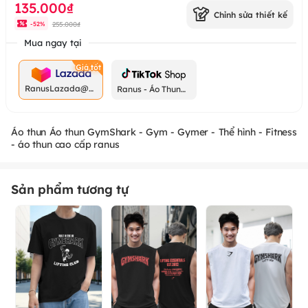
135.000₫
Chỉnh sửa thiết kế
255.000₫
-
52
%
Mua ngay tại
RanusLazada@g
Ranus - Áo Thun
mail.com
Chất
Áo thun Áo thun GymShark - Gym - Gymer - Thể hình - Fitness
- áo thun cao cấp ranus
Sản phẩm tương tự