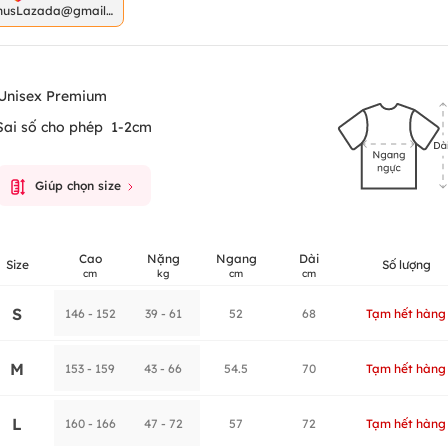
nusLazada@gmail.
m
Unisex Premium
Sai số cho phép
1-2cm
Giúp chọn size
Cao
Nặng
Ngang
Dài
Size
Số lượng
cm
kg
cm
cm
S
146 - 152
39 - 61
52
68
Tạm hết hàng
M
153 - 159
43 - 66
54.5
70
Tạm hết hàng
L
160 - 166
47 - 72
57
72
Tạm hết hàng