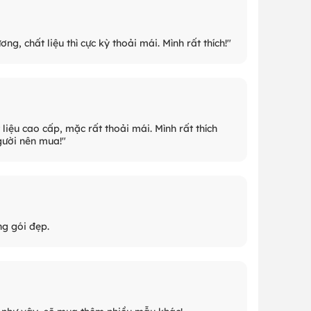
g, chất liệu thì cực kỳ thoải mái. Mình rất thích!"
liệu cao cấp, mặc rất thoải mái. Mình rất thích
gười nên mua!"
ng gói đẹp.
g như vậy, sẽ mua thêm nhiều mẫu khác!