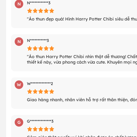
N************3
N
"Áo thun đẹp quá! Hình Harry Potter Chibi siêu dễ thươn
N***********3
N
"Áo thun Harry Potter Chibi nhìn thật dễ thương! Chất 
thiết kế này, vừa phong cách vừa cute. Khuyên mọi n
W*************2
W
Giao hàng nhanh, nhân viên hỗ trợ rất thân thiện, đó
G**************3
G
Cảm giác thật sự rất vui khi nhận được áo chất lượn