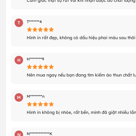
T*******4
T
Hình in rất đẹp, không có dấu hiệu phai màu sau thời
H********9
H
Nên mua ngay nếu bạn đang tìm kiếm áo thun chất l
M********n
M
Hình in không bị nhòe, rất bền, mình đã giặt nhiều l
N*************K
N