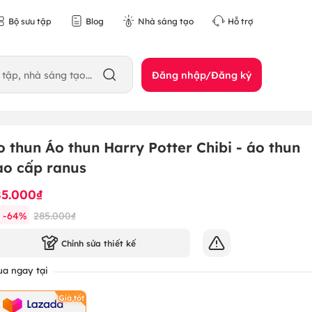
Bộ sưu tập
Blog
Nhà sáng tạo
Hỗ trợ
Đăng nhập/Đăng ký
o thun Áo thun Harry Potter Chibi - áo thun
ao cấp ranus
85.000₫
-
64
%
285.000₫
Chỉnh sửa thiết kế
a ngay tại