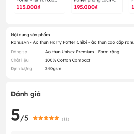
115.000₫
195.000₫
cấp ranus
áo thun cao cấp ranus
c
Nội dung sản phẩm
Ranus.vn - Áo thun Harry Potter Chibi - áo thun cao cấp ran
Dòng sp
Áo thun Unisex Premium - Form rộng
Chất liệu
100% Cotton Compact
Định lượng
240gsm
Đánh giá
5
/5
(
11
)