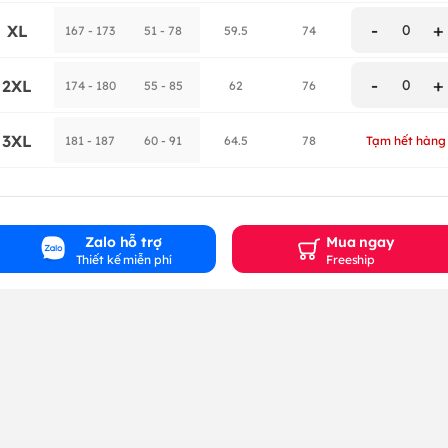
-
+
XL
0
167 - 173
51 - 78
59.5
74
-
+
2XL
0
174 - 180
55 - 85
62
76
3XL
181 - 187
60 - 91
64.5
78
Tạm hết hàng
Zalo hỗ trợ
Mua ngay
Thiết kế miễn phí
Freeship