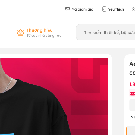
Mã giảm giá
Yêu thích
Thương hiệu
Từ các nhà sáng tạo
Á
c
1
Mu