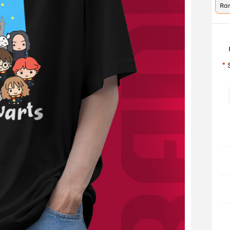
Ra
co