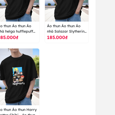
o thun Áo thun Áo
Áo thun Áo thun Áo
hà helga hufflepuff
nhà Salazar Slytherin
185.000₫
185.000₫
arry Potter - áo thun
Harry Potter - áo thun
ao cấp ranus
cao cấp ranus
o thun Áo thun Harry
otter Chibi - áo thun