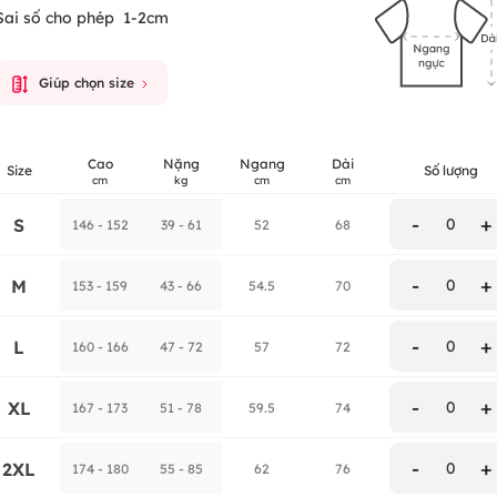
Sai số cho phép
1-2cm
Giúp chọn size
Cao
Nặng
Ngang
Dài
Size
Số lượng
cm
kg
cm
cm
-
+
S
0
146 - 152
39 - 61
52
68
-
+
M
0
153 - 159
43 - 66
54.5
70
-
+
L
0
160 - 166
47 - 72
57
72
-
+
XL
0
167 - 173
51 - 78
59.5
74
-
+
2XL
0
174 - 180
55 - 85
62
76