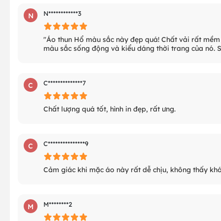
N************3
N
"Áo thun Hổ màu sắc này đẹp quá! Chất vải rất mềm 
màu sắc sống động và kiểu dáng thời trang của nó. S
C**************7
C
Chất lượng quá tốt, hình in đẹp, rất ưng.
C***************9
C
Cảm giác khi mặc áo này rất dễ chịu, không thấy khó
M********2
M