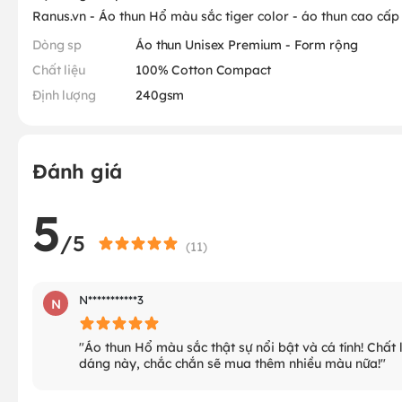
Ranus.vn - Áo thun Hổ màu sắc tiger color - áo thun cao cấp
Dòng sp
Áo thun Unisex Premium - Form rộng
Chất liệu
100% Cotton Compact
Định lượng
240gsm
Đánh giá
5
/5
(
11
)
N***********3
N
"Áo thun Hổ màu sắc thật sự nổi bật và cá tính! Chất 
dáng này, chắc chắn sẽ mua thêm nhiều màu nữa!"