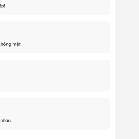
ếp!
không mệt.
 nhau.