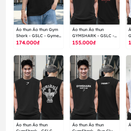
Áo thun Áo thun Gym
Áo thun Áo thun
Á
Shark - GSLC - Gymer
GYMSHARK - GSLC -
G
174.000₫
155.000₫
- Thể hình - Tập luyện -
Gymer - Thể Hình -
G
áo thun cao cấp ranus
Tập Luyện - áo thun
T
cao cấp ranus
c
Áo thun Áo thun
Áo thun Áo thun
Á
GymShark - GSLC -
GymShark - Run Club
-