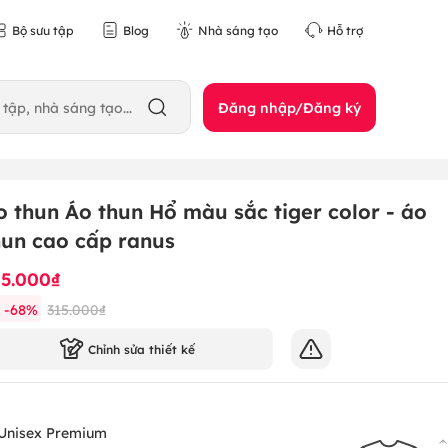
Bộ sưu tập
Blog
Nhà sáng tạo
Hỗ trợ
Đăng nhập/Đăng ký
o thun Áo thun Hổ màu sắc tiger color - áo
hun cao cấp ranus
15.000₫
-
68
%
315.000₫
Chỉnh sửa thiết kế
Unisex Premium