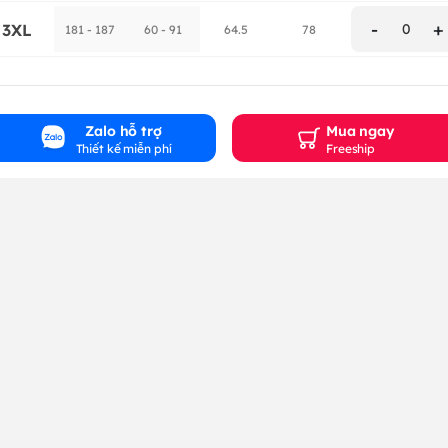
-
+
3XL
0
181 - 187
60 - 91
64.5
78
Zalo hỗ trợ
Mua ngay
Thiết kế miễn phí
Freeship