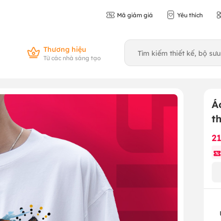
Mã giảm giá
Yêu thích
Thương hiệu
Từ các nhà sáng tạo
Á
t
2