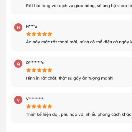
Rất hài lòng với dịch vụ giao hàng, sẽ ủng hộ shop ti
H****u
H
Áo này mặc rất thoải mái, mình có thể diện cả ngày 
Q*********o
Q
Hình in rất chất, thật sự gây ấn tượng mạnh!
V**********L
V
Thiết kế hiện đại, phù hợp với nhiều phong cách khác