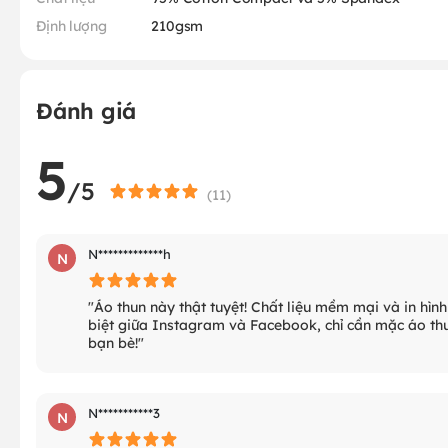
Định lượng
210gsm
Đánh giá
5
/5
(
11
)
N*************h
N
"Áo thun này thật tuyệt! Chất liệu mềm mại và in hình
biệt giữa Instagram và Facebook, chỉ cần mặc áo thu
bạn bè!"
N***********3
N