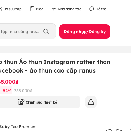
Bộ sưu tập
Blog
Nhà sáng tạo
Hỗ trợ
Đăng nhập/Đăng ký
o thun Áo thun Instagram rather than
acebook - áo thun cao cấp ranus
45.000₫
-
54
%
265.000₫
Chỉnh sửa thiết kế
Baby Tee Premium