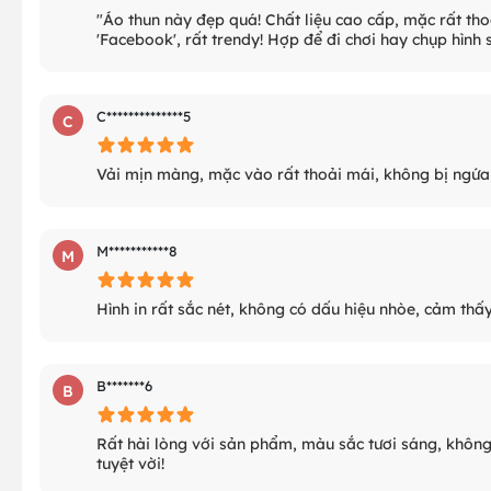
"Áo thun này đẹp quá! Chất liệu cao cấp, mặc rất thoả
'Facebook', rất trendy! Hợp để đi chơi hay chụp hìn
C**************5
C
Vải mịn màng, mặc vào rất thoải mái, không bị ngứa 
M***********8
M
Hình in rất sắc nét, không có dấu hiệu nhòe, cảm thấ
B*******6
B
Rất hài lòng với sản phẩm, màu sắc tươi sáng, không
tuyệt vời!