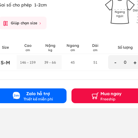
Sai số cho phép
1-2cm
Giúp chọn size
Cao
Nặng
Ngang
Dài
Size
Số lượng
cm
kg
cm
cm
-
+
S-M
0
146 - 159
39 - 66
45
51
Zalo hỗ trợ
Mua ngay
Thiết kế miễn phí
Freeship