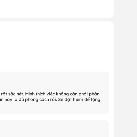
 rất sắc nét. Mình thích việc không cần phải phân
n này là đủ phong cách rồi. Sẽ đặt thêm để tặng