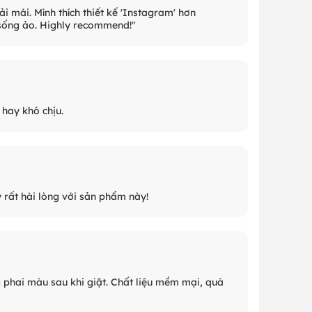
i mái. Mình thích thiết kế 'Instagram' hơn
h sống ảo. Highly recommend!"
hay khó chịu.
y rất hài lòng với sản phẩm này!
 phai màu sau khi giặt. Chất liệu mềm mại, quá