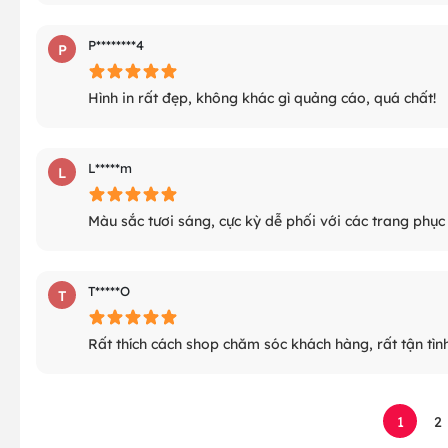
P********4
P
Hình in rất đẹp, không khác gì quảng cáo, quá chất!
L*****m
L
Màu sắc tươi sáng, cực kỳ dễ phối với các trang phục
T*****O
T
Rất thích cách shop chăm sóc khách hàng, rất tận tình
1
2