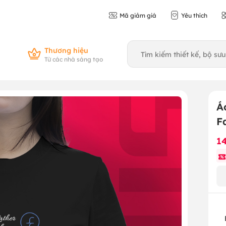
Mã giảm giá
Yêu thích
Thương hiệu
Từ các nhà sáng tạo
Á
F
1