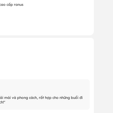
 cao cấp ranus
ải mái và phong cách, rất hợp cho những buổi đi
ch!"