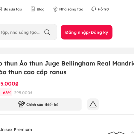
Bộ sưu tập
Blog
Nhà sáng tạo
Hỗ trợ
Đăng nhập/Đăng ký
o thun Áo thun Juge Bellingham Real Mandri
 áo thun cao cấp ranus
95.000₫
-
66
%
295.000₫
Chỉnh sửa thiết kế
Unisex Premium