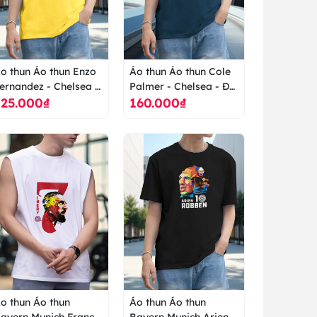
o thun Áo thun Enzo
Áo thun Áo thun Cole
ernandez - Chelsea -
Palmer - Chelsea - Đá
125.000₫
160.000₫
á bóng - Ngoại hạng
bóng - Ngoại hạng
nh - Champions
anh - Champions
eague - áo thun cao
League - áo thun cao
ấp ranus
cấp ranus
o thun Áo thun
Áo thun Áo thun
ayern Munich Franck
Bayern Munich Arjen