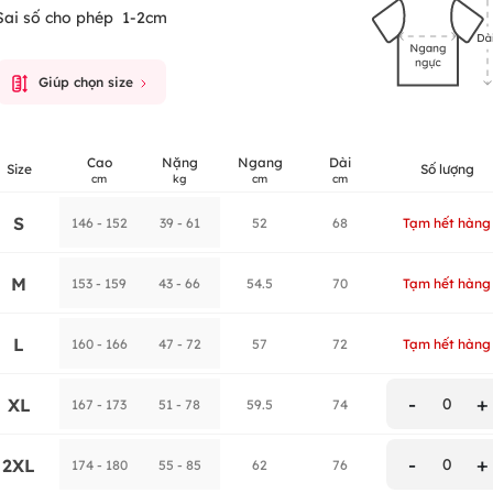
Sai số cho phép
1-2cm
Giúp chọn size
Cao
Nặng
Ngang
Dài
Size
Số lượng
cm
kg
cm
cm
S
146 - 152
39 - 61
52
68
Tạm hết hàng
M
153 - 159
43 - 66
54.5
70
Tạm hết hàng
L
160 - 166
47 - 72
57
72
Tạm hết hàng
-
+
XL
0
167 - 173
51 - 78
59.5
74
-
+
2XL
0
174 - 180
55 - 85
62
76