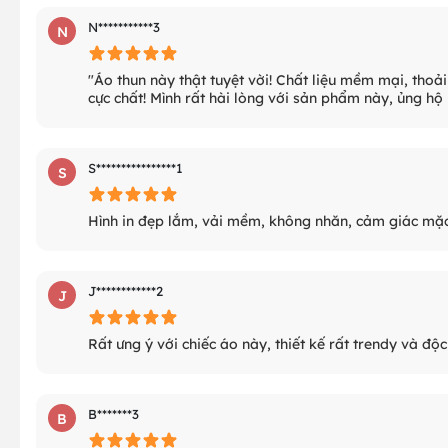
N***********3
N
"Áo thun này thật tuyệt vời! Chất liệu mềm mại, thoải
cực chất! Mình rất hài lòng với sản phẩm này, ủng hộ
S****************1
S
Hình in đẹp lắm, vải mềm, không nhăn, cảm giác mặc 
J************2
J
Rất ưng ý với chiếc áo này, thiết kế rất trendy và độ
B*******3
B