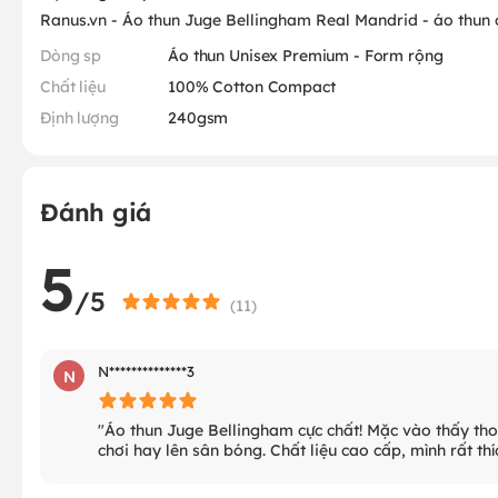
Ranus.vn - Áo thun Juge Bellingham Real Mandrid - áo thun
Dòng sp
Áo thun Unisex Premium - Form rộng
Chất liệu
100% Cotton Compact
Định lượng
240gsm
Đánh giá
5
/5
(
11
)
N**************3
N
"Áo thun Juge Bellingham cực chất! Mặc vào thấy tho
chơi hay lên sân bóng. Chất liệu cao cấp, mình rất thí