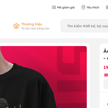
Mã giảm giá
Yêu thích
Thương hiệu
Từ các nhà sáng tạo
Á
-
1