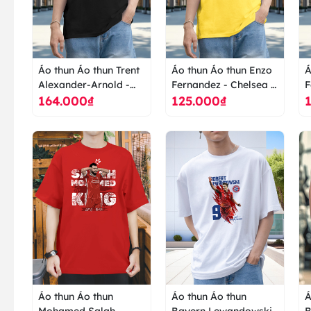
Áo thun Áo thun Trent
Áo thun Áo thun Enzo
Á
Alexander-Arnold -
Fernandez - Chelsea -
F
164.000₫
125.000₫
Liverpool - Đá bóng -
Đá bóng - Ngoại hạng
Đ
Ngoại hạng anh -
anh - Champions
a
Champions League -
League - áo thun cao
L
LFC - áo thun cao cấp
cấp ranus
c
ranus
Áo thun Áo thun
Áo thun Áo thun
Á
Mohamed Salah -
Bayern Lewandowski
B