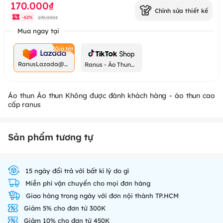
170.000₫
Chỉnh sửa thiết kế
270.000₫
-
62
%
Mua ngay tại
RanusLazada@g
Ranus - Áo Thun
mail.com
Chất
Áo thun Áo thun Không được đánh khách hàng - áo thun cao
cấp ranus
Sản phẩm tương tự
15 ngày đổi trả với bất kì lý do gì
Miễn phí vận chuyển cho mọi đơn hàng
Giao hàng trong ngày với đơn nội thành TP.HCM
Giảm 5% cho đơn từ 300K
Giảm 10% cho đơn từ 450K