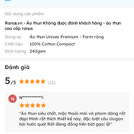
Nội dung sản phẩm
Ranus.vn - Áo thun Không được đánh khách hàng - áo thun
cao cấp ranus
Dòng sp
Áo thun Unisex Premium - Form rộng
Chất liệu
100% Cotton Compact
Định lượng
240gsm
Đánh giá
5
/5
(
11
)
N***********i
N
"Áo thun siêu chất, mặc thoải mái và phom dáng rất
đẹp! Mình rất thích thiết kế này, đặc biệt câu slogan
hài hước quá! Rất đáng đồng tiền bát gạo! 😄"