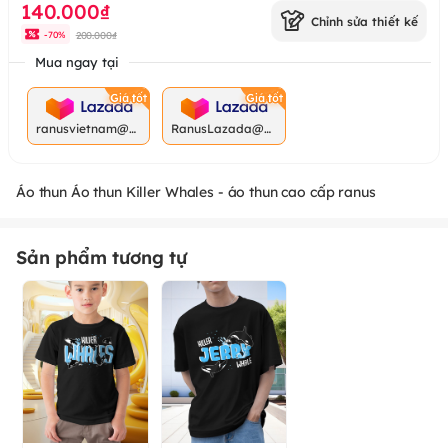
140.000₫
Chỉnh sửa thiết kế
200.000₫
-
70
%
Mua ngay tại
ranusvietnam@g
RanusLazada@g
mail.com
mail.com
Áo thun Áo thun Killer Whales - áo thun cao cấp ranus
Sản phẩm tương tự