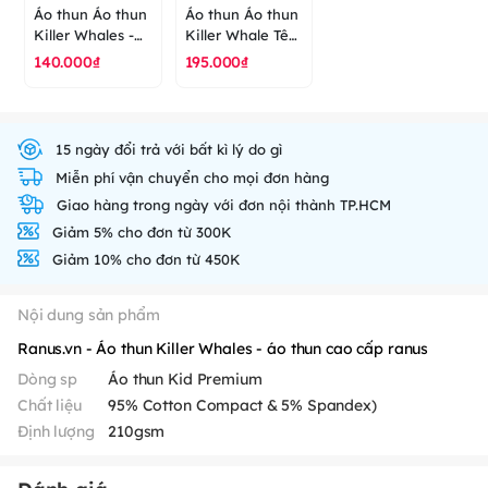
Áo thun Áo thun
Áo thun Áo thun
Killer Whales -
Killer Whale Tên
áo thun cao cấp
cá nhân hoá - áo
140.000₫
195.000₫
ranus
thun cao cấp
ranus
15 ngày đổi trả với bất kì lý do gì
Miễn phí vận chuyển cho mọi đơn hàng
Giao hàng trong ngày với đơn nội thành TP.HCM
Giảm 5% cho đơn từ 300K
Giảm 10% cho đơn từ 450K
Nội dung sản phẩm
Ranus.vn - Áo thun Killer Whales - áo thun cao cấp ranus
Dòng sp
Áo thun Kid Premium
Chất liệu
95% Cotton Compact & 5% Spandex)
Định lượng
210gsm