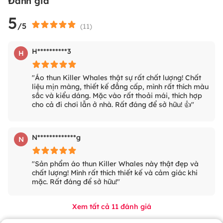
Đánh giá
5
/5
(
11
)
H**********3
H
"Áo thun Killer Whales thật sự rất chất lượng! Chất
liệu mịn màng, thiết kế đẳng cấp, mình rất thích màu
sắc và kiểu dáng. Mặc vào rất thoải mái, thích hợp
cho cả đi chơi lẫn ở nhà. Rất đáng để sở hữu! 👍"
N*************g
N
"Sản phẩm áo thun Killer Whales này thật đẹp và
chất lượng! Mình rất thích thiết kế và cảm giác khi
mặc. Rất đáng để sở hữu!"
Xem tất cả
11
đánh giá