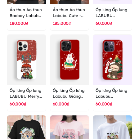
Áo thun Áo thun
Áo thun Áo thun
Ốp lưng Ốp lưng
Badboy Labubu
Labubu Cute -
LABUBU
- áo thun cao
The Monster - áo
CHRISTMAS
180.000₫
185.000₫
60.000₫
cấp ranus
thun cao cấp
RING POPMART
ranus
- ốp lưng cao
cấp ranus
Ốp lưng Ốp lưng
Ốp lưng Ốp lưng
Ốp lưng Ốp lưng
LABUBU Merry
Labubu Giáng
Labubu
Christmas
Sinh Popmart -
christmas
60.000₫
60.000₫
60.000₫
Popmart - ốp
ốp lưng cao cấp
Popmart - ốp
lưng cao cấp
ranus
lưng cao cấp
ranus
ranus