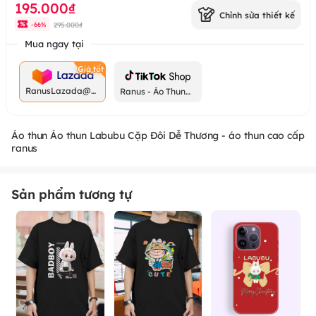
195.000₫
Chỉnh sửa thiết kế
295.000₫
-
66
%
Mua ngay tại
RanusLazada@g
Ranus - Áo Thun
mail.com
Chất
Áo thun Áo thun Labubu Cặp Đôi Dễ Thương - áo thun cao cấp
ranus
Sản phẩm tương tự