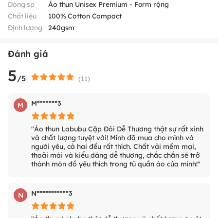
Dòng sp
Áo thun Unisex Premium - Form rộng
Chất liệu
100% Cotton Compact
Định lượng
240gsm
Đánh giá
5
/5
(
11
)
M*******3
M
"Áo thun Labubu Cặp Đôi Dễ Thương thật sự rất xinh
và chất lượng tuyệt vời! Mình đã mua cho mình và
người yêu, cả hai đều rất thích. Chất vải mềm mại,
thoải mái và kiểu dáng dễ thương, chắc chắn sẽ trở
thành món đồ yêu thích trong tủ quần áo của mình!"
N***********3
N