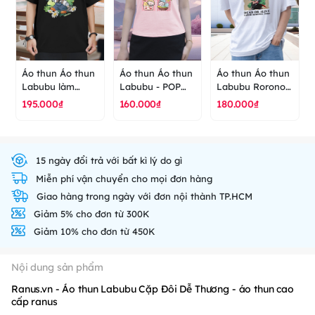
Áo thun Áo thun
Áo thun Áo thun
Áo thun Áo thun
Labubu làm
Labubu - POP
Labubu Roronoa
vườn - POP
MART - áo thun
Zoro - áo thun
195.000₫
160.000₫
180.000₫
MART - áo thun
cao cấp ranus
cao cấp ranus
cao cấp ranus
15 ngày đổi trả với bất kì lý do gì
Miễn phí vận chuyển cho mọi đơn hàng
Giao hàng trong ngày với đơn nội thành TP.HCM
Giảm 5% cho đơn từ 300K
Giảm 10% cho đơn từ 450K
Nội dung sản phẩm
Ranus.vn - Áo thun Labubu Cặp Đôi Dễ Thương - áo thun cao
cấp ranus