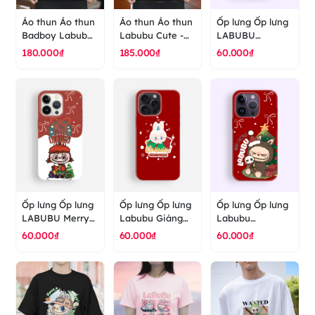
Áo thun Áo thun
Áo thun Áo thun
Ốp lưng Ốp lưng
Badboy Labubu
Labubu Cute -
LABUBU
- áo thun cao
The Monster - áo
CHRISTMAS
180.000₫
185.000₫
60.000₫
cấp ranus
thun cao cấp
RING POPMART
ranus
- ốp lưng cao
cấp ranus
Ốp lưng Ốp lưng
Ốp lưng Ốp lưng
Ốp lưng Ốp lưng
LABUBU Merry
Labubu Giáng
Labubu
Christmas
Sinh Popmart -
christmas
60.000₫
60.000₫
60.000₫
Popmart - ốp
ốp lưng cao cấp
Popmart - ốp
lưng cao cấp
ranus
lưng cao cấp
ranus
ranus