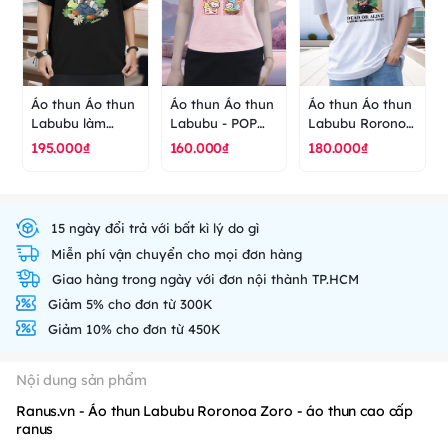
Áo thun Áo thun
Áo thun Áo thun
Áo thun Áo thun
Labubu làm
Labubu - POP
Labubu Roronoa
vườn - POP
MART - áo thun
Zoro - áo thun
195.000₫
160.000₫
180.000₫
MART - áo thun
cao cấp ranus
cao cấp ranus
cao cấp ranus
15 ngày đổi trả với bất kì lý do gì
Miễn phí vận chuyển cho mọi đơn hàng
Giao hàng trong ngày với đơn nội thành TP.HCM
Giảm 5% cho đơn từ 300K
Giảm 10% cho đơn từ 450K
Nội dung sản phẩm
Ranus.vn - Áo thun Labubu Roronoa Zoro - áo thun cao cấp
ranus