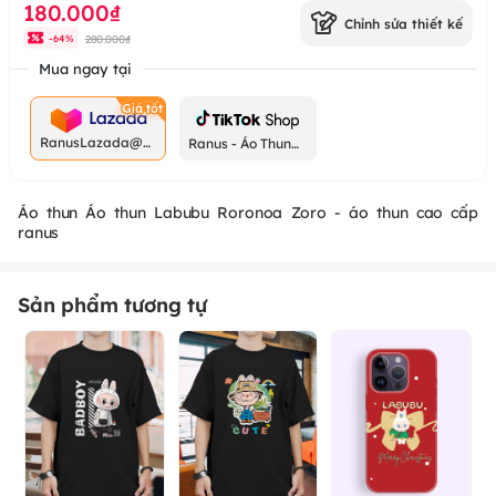
180.000₫
Chỉnh sửa thiết kế
280.000₫
-
64
%
Mua ngay tại
RanusLazada@g
Ranus - Áo Thun
mail.com
Chất
Áo thun Áo thun Labubu Roronoa Zoro - áo thun cao cấp
ranus
Sản phẩm tương tự