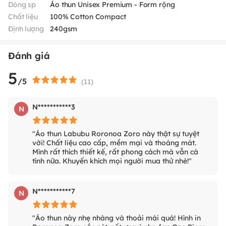
Dòng sp
Áo thun Unisex Premium - Form rộng
Chất liệu
100% Cotton Compact
Định lượng
240gsm
Đánh giá
5
/5
(
11
)
N***********3
N
"Áo thun Labubu Roronoa Zoro này thật sự tuyệt
vời! Chất liệu cao cấp, mềm mại và thoáng mát.
Mình rất thích thiết kế, rất phong cách mà vẫn cá
tính nữa. Khuyến khích mọi người mua thử nhé!"
N***********7
N
"Áo thun này nhẹ nhàng và thoải mái quá! Hình in