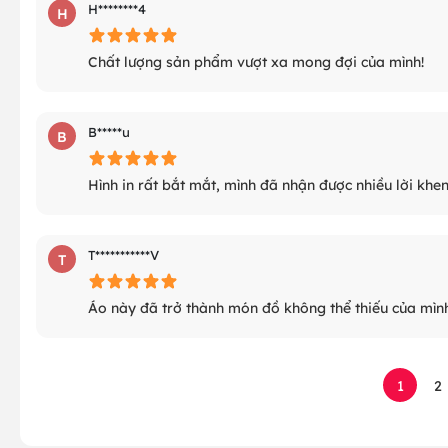
H********4
H
Chất lượng sản phẩm vượt xa mong đợi của mình!
B*****u
B
Hình in rất bắt mắt, mình đã nhận được nhiều lời khen
T***********V
T
Áo này đã trở thành món đồ không thể thiếu của mình
1
2