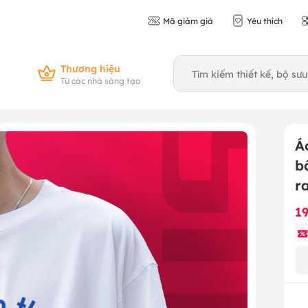
Mã giảm giá
Yêu thích
Thương hiệu
Từ các nhà sáng tạo
Á
b
r
1