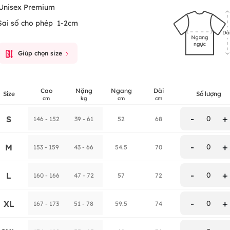
Unisex Premium
Sai số cho phép
1-2cm
Giúp chọn size
Cao
Nặng
Ngang
Dài
Size
Số lượng
cm
kg
cm
cm
-
+
S
0
146 - 152
39 - 61
52
68
-
+
M
0
153 - 159
43 - 66
54.5
70
-
+
L
0
160 - 166
47 - 72
57
72
-
+
XL
0
167 - 173
51 - 78
59.5
74