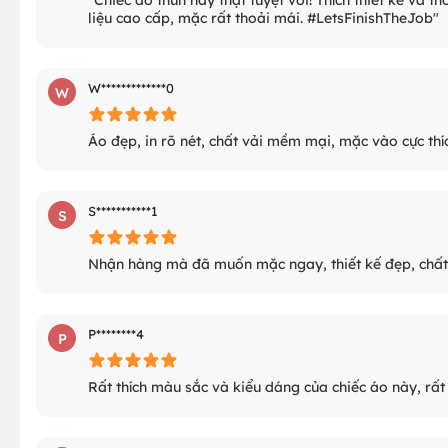
liệu cao cấp, mặc rất thoải mái. #LetsFinishTheJob"
W*************0
W
Áo đẹp, in rõ nét, chất vải mềm mại, mặc vào cực thí
S***********1
S
Nhận hàng mà đã muốn mặc ngay, thiết kế đẹp, chất 
P********4
P
Rất thích màu sắc và kiểu dáng của chiếc áo này, rất 