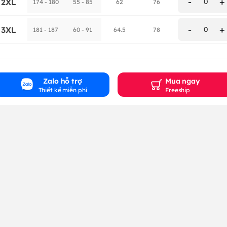
-
+
2XL
0
174 - 180
55 - 85
62
76
-
+
3XL
0
181 - 187
60 - 91
64.5
78
Zalo hỗ trợ
Mua ngay
Thiết kế miễn phí
Freeship