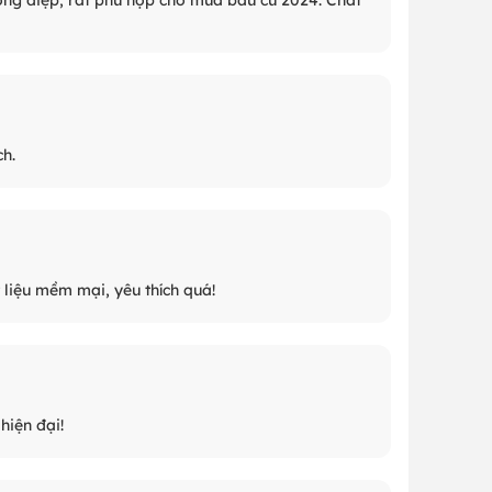
ch.
liệu mềm mại, yêu thích quá!
hiện đại!