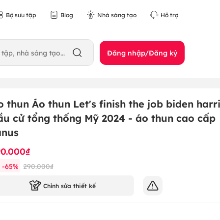
Bộ sưu tập
Blog
Nhà sáng tạo
Hỗ trợ
Đăng nhập/Đăng ký
o thun Áo thun Let's finish the job biden harr
ầu cử tổng thống Mỹ 2024 - áo thun cao cấp
anus
90.000₫
-
65
%
290.000₫
Chỉnh sửa thiết kế