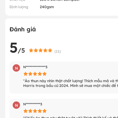
Định lượng
240gsm
Đánh giá
5
/5
(
11
)
N***************3
N
"Áo thun này nhìn thật chất lượng! Thích mẫu mã và th
Harris trong bầu cử 2024. Mình sẽ mua một chiếc để 
N***********3
N
"Chiếc áo thun này thật tuyệt vời! Thích thiết kế và 