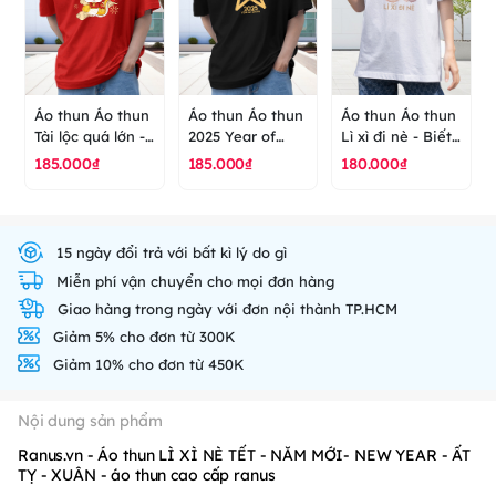
Áo thun Áo thun
Áo thun Áo thun
Áo thun Áo thun
Tài lộc quá lớn -
2025 Year of
Lì xì đi nè - Biết
Năm mới - New
snack- năm mới
điều gặp nhiều
185.000₫
185.000₫
180.000₫
Year - Tết - áo
- new year - Tết
may mắn - Mùa
thun cao cấp
- mùa xuân - áo
xuân - Năm mới
ranus
thun cao cấp
- Tết - áo thun
ranus
cao cấp ranus
15 ngày đổi trả với bất kì lý do gì
Miễn phí vận chuyển cho mọi đơn hàng
Giao hàng trong ngày với đơn nội thành TP.HCM
Giảm 5% cho đơn từ 300K
Giảm 10% cho đơn từ 450K
Nội dung sản phẩm
Ranus.vn - Áo thun LÌ XÌ NÈ TẾT - NĂM MỚI- NEW YEAR - ẤT
TỴ - XUÂN - áo thun cao cấp ranus