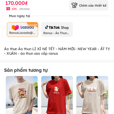
170.000₫
Chỉnh sửa thiết kế
270.000₫
-
62
%
Mua ngay tại
RanusLazada@g
Ranus - Áo Thun
mail.com
Chất
Áo thun Áo thun LÌ XÌ NÈ TẾT - NĂM MỚI- NEW YEAR - ẤT TỴ
- XUÂN - áo thun cao cấp ranus
Sản phẩm tương tự