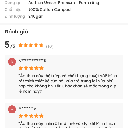
Dòng sp
Áo thun Unisex Premium - Form rộng
Chất liệu
100% Cotton Compact
Định lượng
240gsm
Đánh giá
5
/5
(
10
)
N*************3
N
"Áo thun này thật đẹp và chất lượng tuyệt vời! Mình
rất thích thiết kế của nó, vừa trẻ trung lại vừa phù
hợp cho không khí Tết. Chắc chắn sẽ mặc trong dịp
lễ năm nay!"
M*******3
M
"Áo thun này nhìn rất mới mẻ và stylish! Mình thích