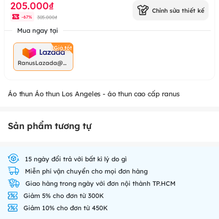
205.000₫
Chỉnh sửa thiết kế
305.000₫
-
67
%
Mua ngay tại
RanusLazada@g
mail.com
Áo thun Áo thun Los Angeles - áo thun cao cấp ranus
Sản phẩm tương tự
15 ngày đổi trả với bất kì lý do gì
Miễn phí vận chuyển cho mọi đơn hàng
Giao hàng trong ngày với đơn nội thành TP.HCM
Giảm 5% cho đơn từ 300K
Giảm 10% cho đơn từ 450K