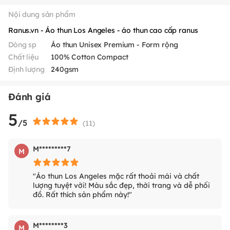
Nội dung sản phẩm
Ranus.vn - Áo thun Los Angeles - áo thun cao cấp ranus
Dòng sp
Áo thun Unisex Premium - Form rộng
Chất liệu
100% Cotton Compact
Định lượng
240gsm
Đánh giá
5
/5
(
11
)
M*********7
M
"Áo thun Los Angeles mặc rất thoải mái và chất
lượng tuyệt vời! Màu sắc đẹp, thời trang và dễ phối
đồ. Rất thích sản phẩm này!"
M********3
M