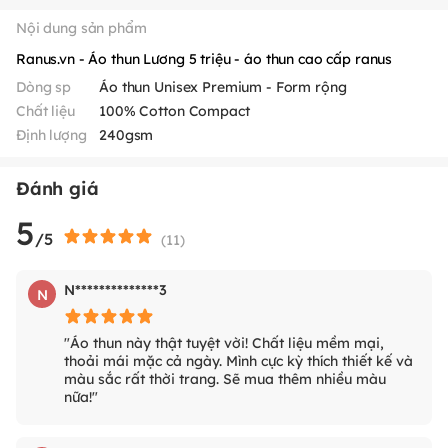
Nội dung sản phẩm
Ranus.vn - Áo thun Lương 5 triệu - áo thun cao cấp ranus
Dòng sp
Áo thun Unisex Premium - Form rộng
Chất liệu
100% Cotton Compact
Định lượng
240gsm
Đánh giá
5
/5
(
11
)
N**************3
N
"Áo thun này thật tuyệt vời! Chất liệu mềm mại,
thoải mái mặc cả ngày. Mình cực kỳ thích thiết kế và
màu sắc rất thời trang. Sẽ mua thêm nhiều màu
nữa!"