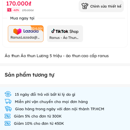
170.000₫
Chỉnh sửa thiết kế
270.000₫
-
62
%
Mua ngay tại
RanusLazada@g
Ranus - Áo Thun
mail.com
Chất
Áo thun Áo thun Lương 5 triệu - áo thun cao cấp ranus
Sản phẩm tương tự
15 ngày đổi trả với bất kì lý do gì
Miễn phí vận chuyển cho mọi đơn hàng
Giao hàng trong ngày với đơn nội thành TP.HCM
Giảm 5% cho đơn từ 300K
Giảm 10% cho đơn từ 450K