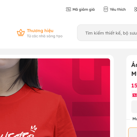
Mã giảm giá
Yêu thích
Thương hiệu
Từ các nhà sáng tạo
Á
M
1
Mu