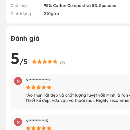
Chất liệu
95% Cotton Compact và 5% Spandex
Định lượng
210gsm
Đánh giá
5
/5
(
3
)
N**************7
N
"Áo thun rất đẹp và chất lượng tuyệt vời! Mình là fa
Thiết kế đẹp, vừa vặn và thoải mái. Highly recommen
N************3
N