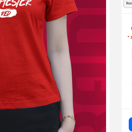
Ra
co