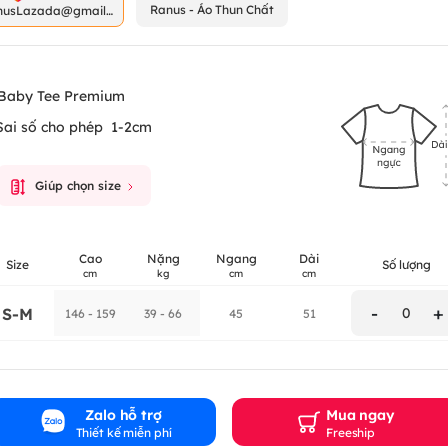
Ranus - Áo Thun Chất
nusLazada@gmail.
m
Baby Tee Premium
Sai số cho phép
1-2cm
Giúp chọn size
Cao
Nặng
Ngang
Dài
Size
Số lượng
cm
kg
cm
cm
-
+
S-M
0
146 - 159
39 - 66
45
51
Zalo hỗ trợ
Mua ngay
Thiết kế miễn phí
Freeship