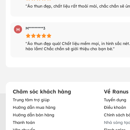
"Áo thun đẹp, chất liệu rất thoải mái, chắc chắn sẽ ủ
M**********3
M
"Áo thun đẹp quá! Chất liệu mềm mại, in hình sắc nét.
hào lắm! Chắc chắn sẽ giới thiệu cho bạn bè."
Chăm sóc khách hàng
Về Ranus
Trung tâm trợ giúp
Tuyển dụng
Hướng dẫn mua hàng
Điều khoản
Hướng dẫn bán hàng
Chính sách b
Thanh toán
Nhà sáng tạ
Vận chuyển
Flash sales