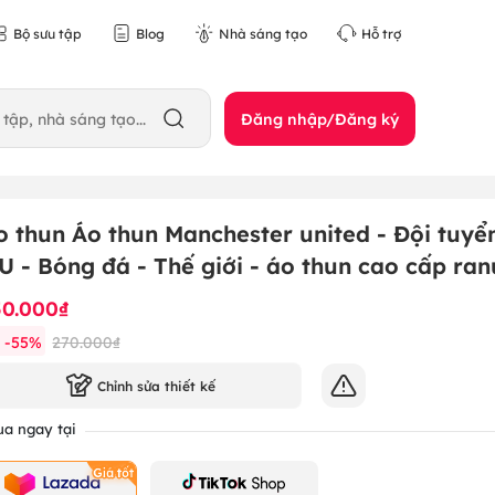
Bộ sưu tập
Blog
Nhà sáng tạo
Hỗ trợ
Đăng nhập/Đăng ký
o thun Áo thun Manchester united - Đội tuyể
U - Bóng đá - Thế giới - áo thun cao cấp ran
50.000₫
-
55
%
270.000₫
Chỉnh sửa thiết kế
a ngay tại