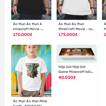
Áo thun Áo thun A
Áo thun Áo thun
Á
minecraft Movie -
MineCraft Movie - con
M
170.000₫
175.000₫
Phim chuyển thể từ
ong - Phim chuyển thể
Q
game - hài hước vui
từ game - áo thun cao
c
nhộn - áo thun cao
cấp ranus
P
cấp ranus
t
Hộp bút Hộp bút
Game Minecraft bốc
40.000₫
lửa - hộp bút cao cấp
ranus
Áo thun Áo thun Mine
Craft - MINECON