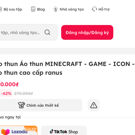
Bộ sưu tập
Blog
Nhà sáng tạo
Hỗ trợ
Đăng nhập/Đăng ký
o thun Áo thun MINECRAFT - GAME - ICON -
o thun cao cấp ranus
70.000₫
-
62
%
270.000₫
Chỉnh sửa thiết kế
a ngay tại