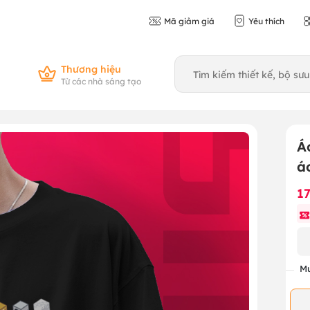
Mã giảm giá
Yêu thích
Thương hiệu
Từ các nhà sáng tạo
Á
á
1
Mu