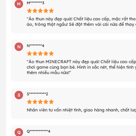
M********3
M
"Áo thun này đẹp quá! Chất liệu cao cấp, mặc rất th
áo, trông thật ngầu! Sẽ đặt thêm vài cái nữa để thay
N********4
N
"Áo thun MINECRAFT này đẹp quá! Chất liệu cao cấp, 
chơi game cùng bạn bè. Hình in sắc nét, thể hiện tìn
thêm nhiều mẫu nữa!"
S***********2
S
Nhân viên tư vấn nhiệt tình, giao hàng nhanh, chất l
Q************4
Q