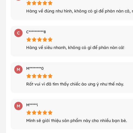
Hàng về đúng như hình, không có gì để phàn nàn cả, 
C**********8
C
Hàng về siêu nhanh, không có gì để phàn nàn cả!
M********0
M
Rất vui vì đã tìm thấy chiếc áo ưng ý như thế này.
M*****i
M
Mình sẽ giới thiệu sản phẩm này cho nhiều bạn bè.