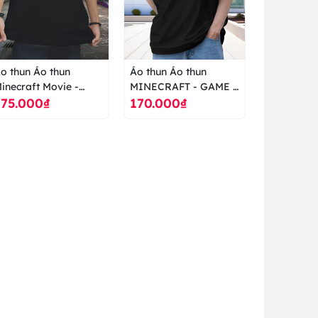
o thun Áo thun
Áo thun Áo thun
inecraft Movie -
MINECRAFT - GAME -
175.000₫
170.000₫
uái Vật - Phim
ICON - áo thun cao
huyển thể từ game -
cấp ranus
him nước ngoài - áo
hun cao cấp ranus