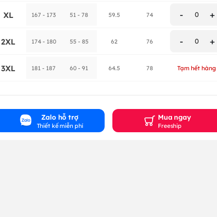
-
+
XL
0
167 - 173
51 - 78
59.5
74
-
+
2XL
0
174 - 180
55 - 85
62
76
3XL
181 - 187
60 - 91
64.5
78
Tạm hết hàng
Zalo hỗ trợ
Mua ngay
Thiết kế miễn phí
Freeship