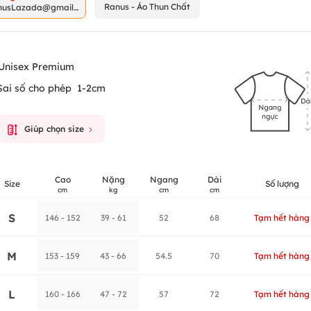
Ranus - Áo Thun Chất
nusLazada@gmail.
m
Unisex Premium
Sai số cho phép
1-2cm
Giúp chọn size
Cao
Nặng
Ngang
Dài
Size
Số lượng
cm
kg
cm
cm
S
146 - 152
39 - 61
52
68
Tạm hết hàng
M
153 - 159
43 - 66
54.5
70
Tạm hết hàng
L
160 - 166
47 - 72
57
72
Tạm hết hàng