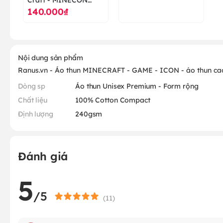
140.000₫
EARTH - áo thun cao
cấp ranus
Nội dung sản phẩm
Ranus.vn - Áo thun MINECRAFT - GAME - ICON - áo thun ca
Dòng sp
Áo thun Unisex Premium - Form rộng
Chất liệu
100% Cotton Compact
Định lượng
240gsm
Đánh giá
5
/5
(
11
)