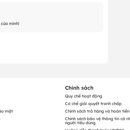
 của mình!
Chính sách
Quy chế hoạt động
Cơ chế giải quyết tranh chấp
ảo mật
Chính sách trả hàng và hoàn tiền
o
Chính sách bảo vệ thông tin cá n
người tiêu dùng
Hướng dẫn thanh toán VNPAY