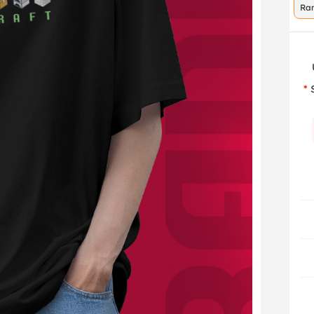
Ra
co