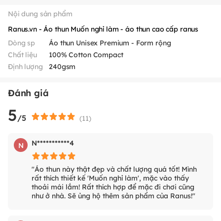
Nội dung sản phẩm
Ranus.vn - Áo thun Muốn nghỉ làm - áo thun cao cấp ranus
Dòng sp
Áo thun Unisex Premium - Form rộng
Chất liệu
100% Cotton Compact
Định lượng
240gsm
Đánh giá
5
/5
(
11
)
N***********4
N
"Áo thun này thật đẹp và chất lượng quá tốt! Mình
rất thích thiết kế 'Muốn nghỉ làm', mặc vào thấy
thoải mái lắm! Rất thích hợp để mặc đi chơi cũng
như ở nhà. Sẽ ủng hộ thêm sản phẩm của Ranus!"