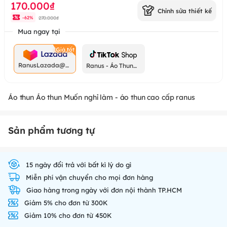
170.000₫
Chỉnh sửa thiết kế
270.000₫
-
62
%
Mua ngay tại
RanusLazada@g
Ranus - Áo Thun
mail.com
Chất
Áo thun Áo thun Muốn nghỉ làm - áo thun cao cấp ranus
Sản phẩm tương tự
15 ngày đổi trả với bất kì lý do gì
Miễn phí vận chuyển cho mọi đơn hàng
Giao hàng trong ngày với đơn nội thành TP.HCM
Giảm 5% cho đơn từ 300K
Giảm 10% cho đơn từ 450K