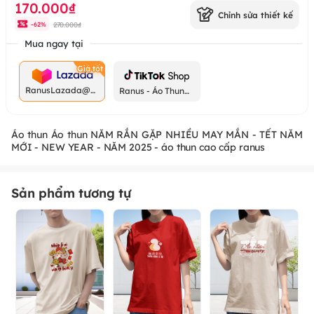
170.000₫
Chỉnh sửa thiết kế
270.000₫
-
62
%
Mua ngay tại
RanusLazada@g
Ranus - Áo Thun
mail.com
Chất
Áo thun Áo thun NĂM RẮN GẶP NHIỀU MAY MẮN - TẾT NĂM
MỚI - NEW YEAR - NĂM 2025 - áo thun cao cấp ranus
Sản phẩm tương tự