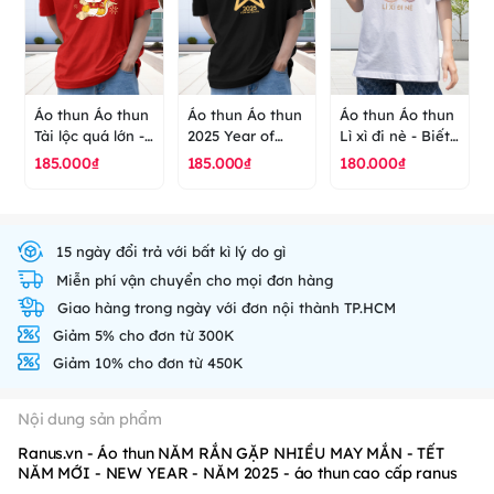
Áo thun Áo thun
Áo thun Áo thun
Áo thun Áo thun
Tài lộc quá lớn -
2025 Year of
Lì xì đi nè - Biết
Năm mới - New
snack- năm mới
điều gặp nhiều
185.000₫
185.000₫
180.000₫
Year - Tết - áo
- new year - Tết
may mắn - Mùa
thun cao cấp
- mùa xuân - áo
xuân - Năm mới
ranus
thun cao cấp
- Tết - áo thun
ranus
cao cấp ranus
15 ngày đổi trả với bất kì lý do gì
Miễn phí vận chuyển cho mọi đơn hàng
Giao hàng trong ngày với đơn nội thành TP.HCM
Giảm 5% cho đơn từ 300K
Giảm 10% cho đơn từ 450K
Nội dung sản phẩm
Ranus.vn - Áo thun NĂM RẮN GẶP NHIỀU MAY MẮN - TẾT
NĂM MỚI - NEW YEAR - NĂM 2025 - áo thun cao cấp ranus