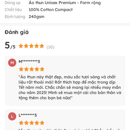
Dòng sp
Áo thun Unisex Premium - Form rộng
Chất liệu
100% Cotton Compact
Định lượng
240gsm
Đánh giá
5
/5
(
10
)
M*********3
M
"Áo thun này thật đẹp, màu sắc tươi sáng và chất
liệu rất thoải mái! Rất thích hợp để mặc trong dịp
Tết năm mới. Chắc chắn sẽ mang lại nhiều may mắn
cho năm 2025! Mình sẽ mua một cái cho bản thân và
tặng thêm cho bạn bè nữa!"
L********3
L