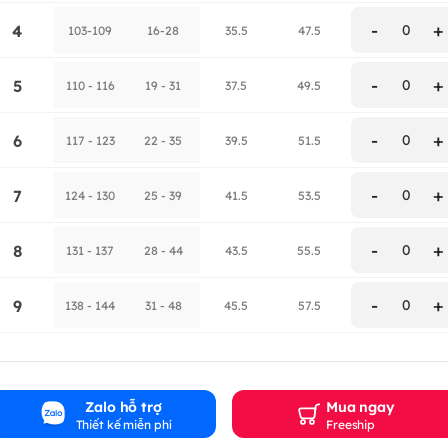
-
+
4
0
103-109
16-28
35.5
47.5
-
+
5
0
110 - 116
19 - 31
37.5
49.5
-
+
6
0
117 - 123
22 - 35
39.5
51.5
-
+
7
0
124 - 130
25 - 39
41.5
53.5
-
+
8
0
131 - 137
28 - 44
43.5
55.5
-
+
9
0
138 - 144
31 - 48
45.5
57.5
Zalo hỗ trợ
Mua ngay
Thiết kế miễn phí
Freeship