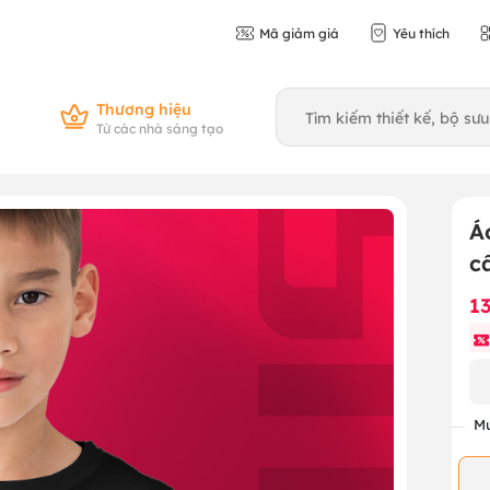
Mã giảm giá
Yêu thích
Thương hiệu
Từ các nhà sáng tạo
Á
c
1
Mu