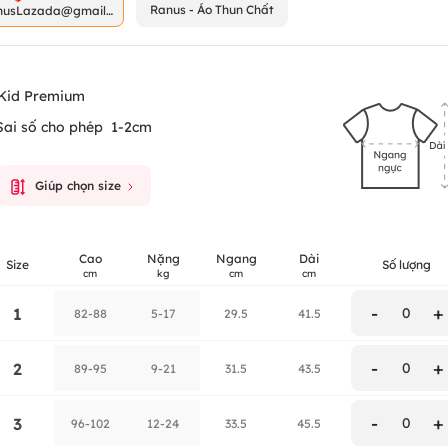
Ranus - Áo Thun Chất
nusLazada@gmail.
m
Kid Premium
Sai số cho phép
1-2cm
Giúp chọn size
Cao
Nặng
Ngang
Dài
Size
Số lượng
cm
kg
cm
cm
-
+
1
0
82-88
5-17
29.5
41.5
-
+
2
0
89-95
9-21
31.5
43.5
-
+
3
0
96-102
12-24
33.5
45.5