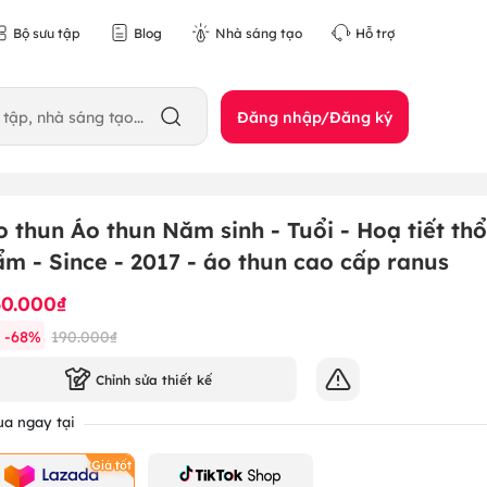
Bộ sưu tập
Blog
Nhà sáng tạo
Hỗ trợ
Đăng nhập/Đăng ký
o thun Áo thun Năm sinh - Tuổi - Hoạ tiết thổ
ẩm - Since - 2017 - áo thun cao cấp ranus
30.000₫
-
68
%
190.000₫
Chỉnh sửa thiết kế
a ngay tại