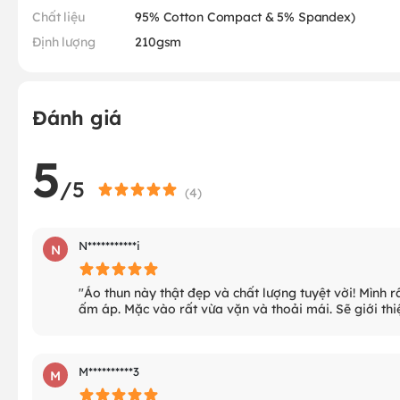
Chất liệu
95% Cotton Compact & 5% Spandex)
Định lượng
210gsm
Đánh giá
5
/5
(
4
)
N***********i
N
"Áo thun này thật đẹp và chất lượng tuyệt vời! Mình r
ấm áp. Mặc vào rất vừa vặn và thoải mái. Sẽ giới thi
M**********3
M