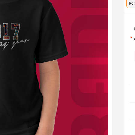
Ra
co