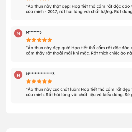
"Áo thun này thật đẹp! Hoạ tiết thổ cẩm rất độc đáo 
của mình - 2017, rất hài lòng với chất lượng. Rất đáng
M*******3
M
"Áo thun này đẹp quá! Họa tiết thổ cẩm rất độc đáo v
cảm thấy rất thoải mái khi mặc. Rất thích chiếc áo nà
N****************3
N
"Áo thun này cực chất luôn! Hoạ tiết thổ cẩm rất đẹp
của mình. Rất hài lòng với chất liệu và kiểu dáng. Sẽ 