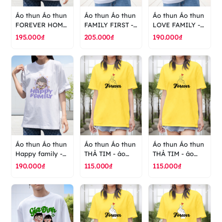
Áo thun Áo thun
Áo thun Áo thun
Áo thun Áo thun
FOREVER HOME
FAMILY FIRST -
LOVE FAMILY -
- áo thun cao
áo thun cao cấp
áo thun cao cấp
195.000₫
205.000₫
190.000₫
cấp ranus
ranus
ranus
Áo thun Áo thun
Áo thun Áo thun
Áo thun Áo thun
Happy family -
THẢ TIM - áo
THẢ TIM - áo
áo thun cao cấp
thun cao cấp
thun cao cấp
190.000₫
115.000₫
115.000₫
ranus
ranus
ranus