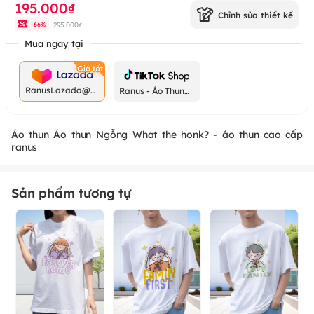
195.000₫
Chỉnh sửa thiết kế
295.000₫
-
66
%
Mua ngay tại
RanusLazada@g
Ranus - Áo Thun
mail.com
Chất
Áo thun Áo thun Ngỗng What the honk? - áo thun cao cấp
ranus
Sản phẩm tương tự