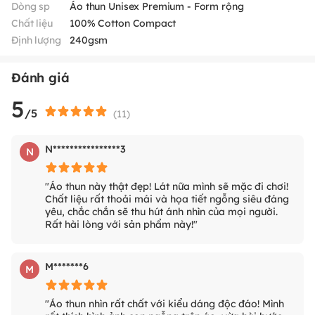
Dòng sp
Áo thun Unisex Premium - Form rộng
Chất liệu
100% Cotton Compact
Định lượng
240gsm
Đánh giá
5
/5
(
11
)
N****************3
N
"Áo thun này thật đẹp! Lát nữa mình sẽ mặc đi chơi!
Chất liệu rất thoải mái và họa tiết ngỗng siêu đáng
yêu, chắc chắn sẽ thu hút ánh nhìn của mọi người.
Rất hài lòng với sản phẩm này!"
M*******6
M
"Áo thun nhìn rất chất với kiểu dáng độc đáo! Mình