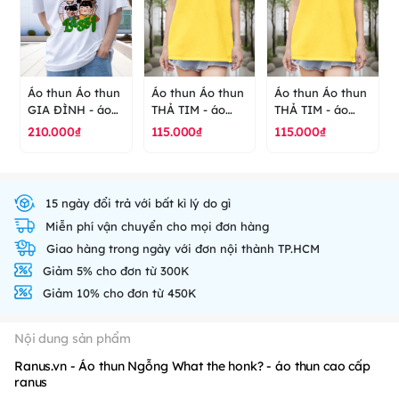
Áo thun Áo thun
Áo thun Áo thun
Áo thun Áo thun
GIA ĐÌNH - áo
THẢ TIM - áo
THẢ TIM - áo
thun cao cấp
thun cao cấp
thun cao cấp
210.000₫
115.000₫
115.000₫
ranus
ranus
ranus
15 ngày đổi trả với bất kì lý do gì
Miễn phí vận chuyển cho mọi đơn hàng
Giao hàng trong ngày với đơn nội thành TP.HCM
Giảm 5% cho đơn từ 300K
Giảm 10% cho đơn từ 450K
Nội dung sản phẩm
Ranus.vn - Áo thun Ngỗng What the honk? - áo thun cao cấp
ranus