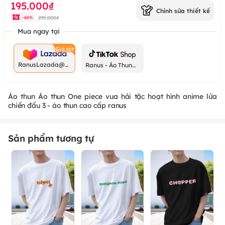
195.000₫
Chỉnh sửa thiết kế
295.000₫
-
66
%
Mua ngay tại
RanusLazada@g
Ranus - Áo Thun
mail.com
Chất
Áo thun Áo thun One piece vua hải tặc hoạt hình anime lửa
chiến đấu 3 - áo thun cao cấp ranus
Sản phẩm tương tự