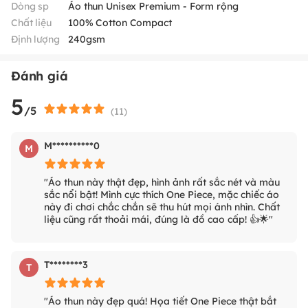
Dòng sp
Áo thun Unisex Premium - Form rộng
Chất liệu
100% Cotton Compact
Định lượng
240gsm
Đánh giá
5
/5
(
11
)
M**********0
M
"Áo thun này thật đẹp, hình ảnh rất sắc nét và màu
sắc nổi bật! Mình cực thích One Piece, mặc chiếc áo
này đi chơi chắc chắn sẽ thu hút mọi ánh nhìn. Chất
liệu cũng rất thoải mái, đúng là đồ cao cấp! 👍🌟"
T********3
T
"Áo thun này đẹp quá! Họa tiết One Piece thật bắt