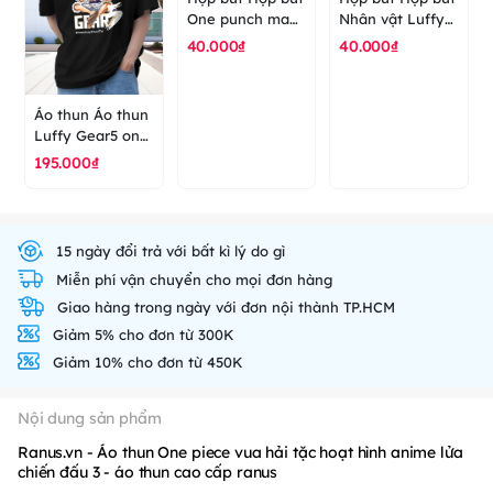
One punch man
Nhân vật Luffy
anime hoạt hình
gear 5 One
40.000₫
40.000₫
saitama genos
Piece - hộp bút
boros - hộp bút
cao cấp ranus
cao cấp ranus
Áo thun Áo thun
Luffy Gear5 one
piece anime
195.000₫
Hoạt hình - áo
thun cao cấp
ranus
15 ngày đổi trả với bất kì lý do gì
Miễn phí vận chuyển cho mọi đơn hàng
Giao hàng trong ngày với đơn nội thành TP.HCM
Giảm 5% cho đơn từ 300K
Giảm 10% cho đơn từ 450K
Nội dung sản phẩm
Ranus.vn - Áo thun One piece vua hải tặc hoạt hình anime lửa
chiến đấu 3 - áo thun cao cấp ranus