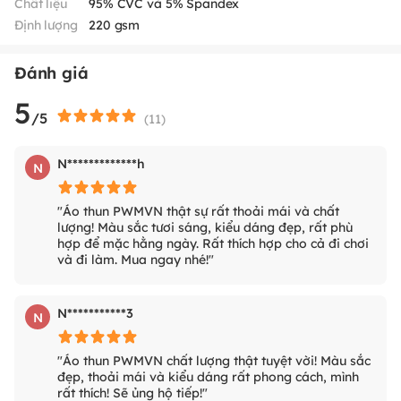
Chất liệu
95% CVC và 5% Spandex
Định lượng
220 gsm
Đánh giá
5
/5
(
11
)
N*************h
N
"Áo thun PWMVN thật sự rất thoải mái và chất
lượng! Màu sắc tươi sáng, kiểu dáng đẹp, rất phù
hợp để mặc hằng ngày. Rất thích hợp cho cả đi chơi
và đi làm. Mua ngay nhé!"
N***********3
N
"Áo thun PWMVN chất lượng thật tuyệt vời! Màu sắc
đẹp, thoải mái và kiểu dáng rất phong cách, mình
rất thích! Sẽ ủng hộ tiếp!"