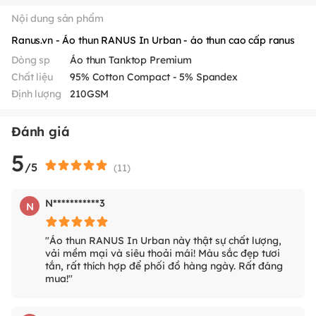
Nội dung sản phẩm
Ranus.vn - Áo thun RANUS In Urban - áo thun cao cấp ranus
Dòng sp
Áo thun Tanktop Premium
Chất liệu
95% Cotton Compact - 5% Spandex
Định lượng
210GSM
Đánh giá
5
/5
(
11
)
N***********3
N
"Áo thun RANUS In Urban này thật sự chất lượng,
vải mềm mại và siêu thoải mái! Màu sắc đẹp tươi
tắn, rất thích hợp để phối đồ hàng ngày. Rất đáng
mua!"