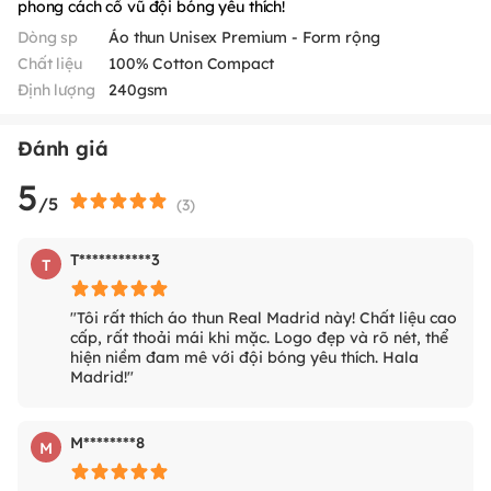
phong cách cổ vũ đội bóng yêu thích!
Dòng sp
Áo thun Unisex Premium - Form rộng
Chất liệu
100% Cotton Compact
Định lượng
240gsm
Đánh giá
5
/5
(
3
)
T***********3
T
"Tôi rất thích áo thun Real Madrid này! Chất liệu cao
cấp, rất thoải mái khi mặc. Logo đẹp và rõ nét, thể
hiện niềm đam mê với đội bóng yêu thích. Hala
Madrid!"
M********8
M