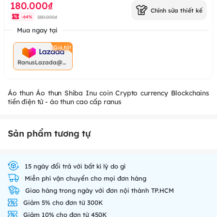
180.000₫
Chỉnh sửa thiết kế
280.000₫
-
64
%
Mua ngay tại
RanusLazada@g
mail.com
Áo thun Áo thun Shiba Inu coin Crypto currency Blockchains
tiền điện tử - áo thun cao cấp ranus
Sản phẩm tương tự
15 ngày đổi trả với bất kì lý do gì
Miễn phí vận chuyển cho mọi đơn hàng
Giao hàng trong ngày với đơn nội thành TP.HCM
Giảm 5% cho đơn từ 300K
Giảm 10% cho đơn từ 450K