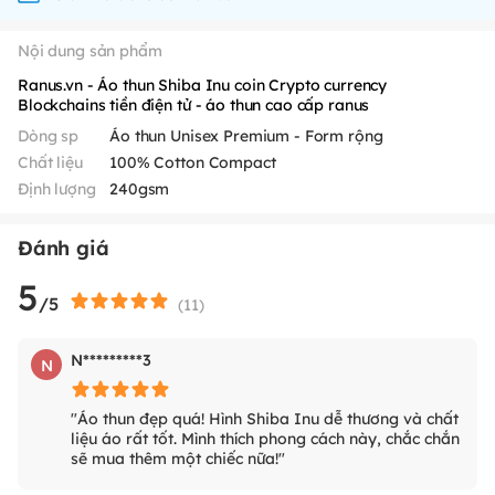
Nội dung sản phẩm
Ranus.vn - Áo thun Shiba Inu coin Crypto currency
Blockchains tiền điện tử - áo thun cao cấp ranus
Dòng sp
Áo thun Unisex Premium - Form rộng
Chất liệu
100% Cotton Compact
Định lượng
240gsm
Đánh giá
5
/5
(
11
)
N*********3
N
"Áo thun đẹp quá! Hình Shiba Inu dễ thương và chất
liệu áo rất tốt. Mình thích phong cách này, chắc chắn
sẽ mua thêm một chiếc nữa!"